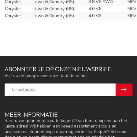
Chrysler
Town & Country (RS)
3.8 V6 AWD
MPV 
Chrysler
Town & Country (RS)
4.0 V6
MPV
Chrysler
Town & Country (RS)
4.0 V6
MPV
ABONNEER JE OP ONZE NIEUWSBRIEF
Blijf op de hoogte over onze laatste acties
MEER INFORMATIE
Bent u van plan een accu te kopen? Dan bent u bij ons aan het
juiste adres! Wij hebben een breed assortiment accu's en
accessoires. Kunnen wij u daar nog verder bij helpen? Schroom