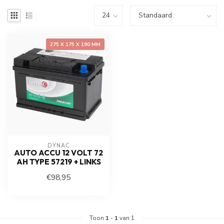
275 X 175 X 190 MM
DYNAC
AUTO ACCU 12 VOLT 72
AH TYPE 57219 + LINKS
€98,95
Toon
1
-
1
van 1