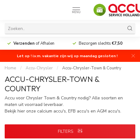
MENU
Verzenden
of Afhalen
Bezorgen slechts
€7,50
Let op ! i.v.m. vakantie zijn wij op maandag gesloten !
Home
/
Accu-Chrysler
/
Accu-Chrysler-Town & Country
ACCU-CHRYSLER-TOWN &
COUNTRY
Accu voor Chrysler Town & Country nodig? Alle soorten en
maten uit voorraad leverbaar.
Bekijk hier onze calcium accu's, EFB accu's en AGM accu's.
FILTERS