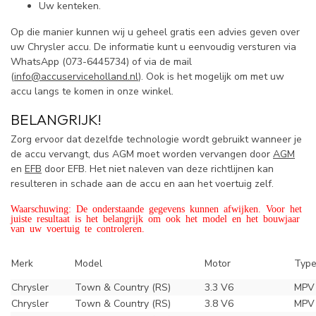
Uw kenteken.
Op die manier kunnen wij u geheel gratis een advies geven over
uw Chrysler accu. De informatie kunt u eenvoudig versturen via
WhatsApp (
073-6445734) of via de mail
(
info@accuserviceholland.nl
). Ook is het mogelijk om met uw
accu langs te komen in onze winkel.
BELANGRIJK!
Zorg ervoor dat dezelfde technologie wordt gebruikt wanneer je
de accu vervangt, dus AGM moet worden vervangen door
AGM
en
EFB
door EFB. Het niet naleven van deze richtlijnen kan
resulteren in schade aan de accu en aan het voertuig zelf.
Waarschuwing: De onderstaande gegevens kunnen afwijken. Voor het
juiste resultaat is het belangrijk om ook het model en het bouwjaar
van uw voertuig te controleren.
Merk
Model
Motor
Typ
Chrysler
Town & Country (RS)
3.3 V6
MPV 
Chrysler
Town & Country (RS)
3.8 V6
MPV