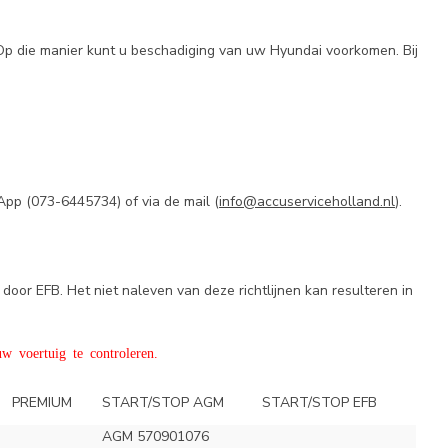
 Op die manier kunt u beschadiging van uw Hyundai voorkomen. Bij
App (
073-6445734) of via de mail (
info@accuserviceholland.nl
).
door EFB. Het niet naleven van deze richtlijnen kan resulteren in
w voertuig te controleren.
PREMIUM
START/STOP AGM
START/STOP EFB
AGM 570901076