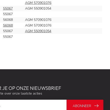
AGM 570901076
55067
AGM 550901054
55067
56068
AGM 570901076
56068
AGM 570901076
55067
AGM 550901054
55067
 JE OP ONZE NIEUWSBRIEF
gte over onze laatste acties
ABONNEER