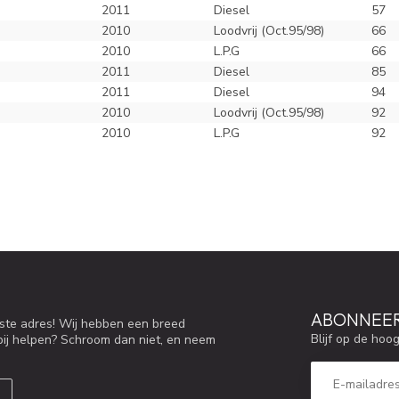
2011
Diesel
57
2010
Loodvrij (Oct.95/98)
66
2010
L.P.G
66
2011
Diesel
85
2011
Diesel
94
2010
Loodvrij (Oct.95/98)
92
2010
L.P.G
92
ABONNEER
iste adres! Wij hebben een breed
Blijf op de hoo
bij helpen? Schroom dan niet, en neem