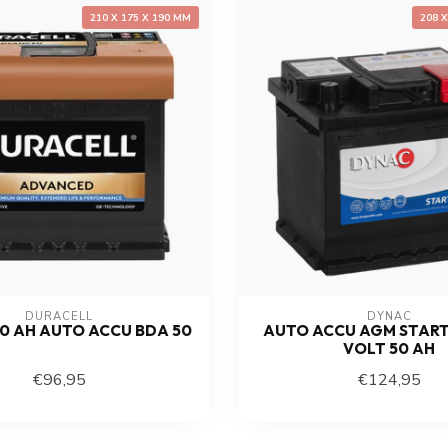
210 X 175 X 190 MM
208 
DURACELL
DYNAC
50 AH AUTO ACCU BDA 50
AUTO ACCU AGM START
VOLT 50 AH
€96,95
€124,95