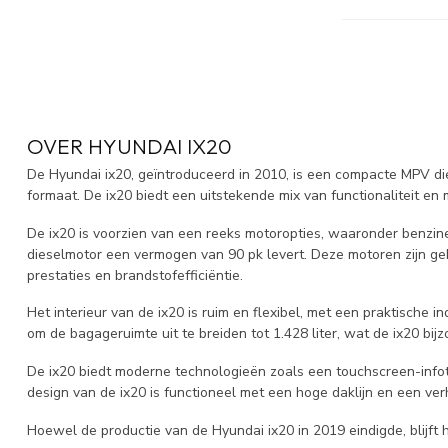
OVER HYUNDAI IX20
De Hyundai ix20, geïntroduceerd in 2010, is een compacte MPV die 
formaat. De ix20 biedt een uitstekende mix van functionaliteit en 
De ix20 is voorzien van een reeks motoropties, waaronder benzinemo
dieselmotor een vermogen van 90 pk levert. Deze motoren zijn ge
prestaties en brandstofefficiëntie.
Het interieur van de ix20 is ruim en flexibel, met een praktisch
om de bagageruimte uit te breiden tot 1.428 liter, wat de ix20 bi
De ix20 biedt moderne technologieën zoals een touchscreen-infota
design van de ix20 is functioneel met een hoge daklijn en een ver
Hoewel de productie van de Hyundai ix20 in 2019 eindigde, blijft 