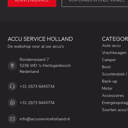
KLANTENSERVICE
KOM LANGS IN ONZE WINKEL
ACCU SERVICE HOLLAND
CATEGOR
Auto accu
De webshop voor al uw accu's
Vrachtwagen
Rondenwaard 7
Camper
5236 WD 's-Hertogenbosch
Boot
Nederland
Scootmobiel /
Back-up
+31 (0)73 6445734
Motor
Accessoires
+31 (0)73 6445734
Energieopslag
Soorten accu'
info@accuserviceholland.nl