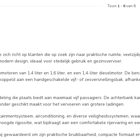
Toon
1
-
6
van 6
zich richt op klanten die op zoek zijn naar praktische ruimte, veelzij
modern design, ideaal voor stedelijk gebruik en gezinsvervoer.
toren van 1,4 liter en 1,6 liter, en een 1,4-liter dieselmotor. De ben
koppeld aan een handgeschakelde vijf- of zesversnellingsbak, afhanke
e indeling die plaats biedt aan maximaal vijf passagiers. De achterban
jzonder geschikt maakt voor het vervoeren van grotere ladingen.
inmentsysteem, airconditioning, en diverse veiligheidssystemen, waaro
hoogde rijpositie, wat bijdraagt aan een comfortabele rijervaring en e
hij gewaardeerd om zijn praktische bruikbaarheid, compacte formaat en