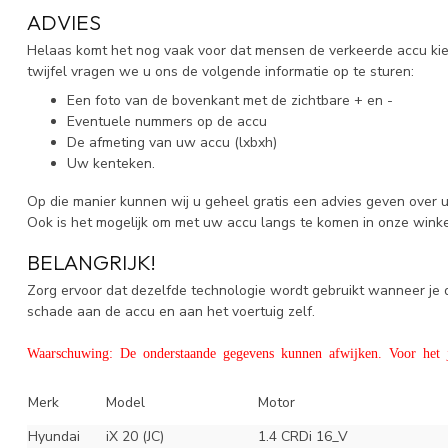
ADVIES
Helaas komt het nog vaak voor dat mensen de verkeerde accu kiez
twijfel vragen we u ons de volgende informatie op te sturen:
Een foto van de bovenkant met de zichtbare + en -
Eventuele nummers op de accu
De afmeting van uw accu (lxbxh)
Uw kenteken.
Op die manier kunnen wij u geheel gratis een advies geven over 
Ook is het mogelijk om met uw accu langs te komen in onze wink
BELANGRIJK!
Zorg ervoor dat dezelfde technologie wordt gebruikt wanneer j
schade aan de accu en aan het voertuig zelf.
Waarschuwing: De onderstaande gegevens kunnen afwijken. Voor het ju
Merk
Model
Motor
Hyundai
iX 20 (JC)
1.4 CRDi 16_V