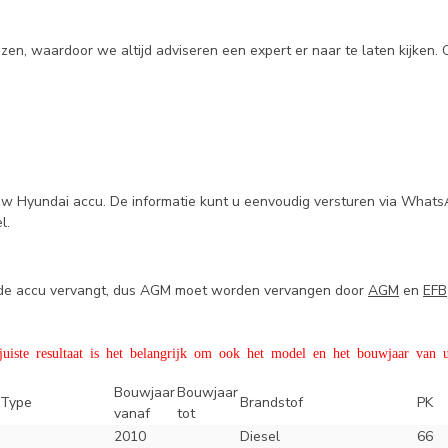
en, waardoor we altijd adviseren een expert er naar te laten kijken.
uw Hyundai accu. De informatie kunt u eenvoudig versturen via Whats
el.
e de accu vervangt, dus AGM moet worden vervangen door
AGM
en
EFB
iste resultaat is het belangrijk om ook het model en het bouwjaar van u
Bouwjaar
Bouwjaar
Type
Brandstof
PK
vanaf
tot
2010
Diesel
66