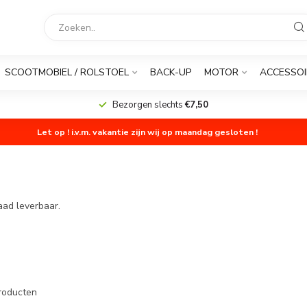
SCOOTMOBIEL / ROLSTOEL
BACK-UP
MOTOR
ACCESSOI
Bezorgen slechts
€7,50
Let op ! i.v.m. vakantie zijn wij op maandag gesloten !
aad leverbaar.
roducten