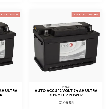
X 174 X 174 MM
276 X 175 X 190 MM
DYNAC
AH ULTRA
AUTO ACCU 12 VOLT 74 AH ULTRA
ER
30% MEER POWER
€105,95