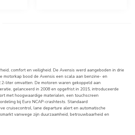
eid, comfort en veiligheid. De Avensis werd aangeboden in drie
r de motorkap bood de Avensis een scala aan benzine- en
en 2.2-liter omvatten. De motoren waren gekoppeld aan
ratie, gelanceerd in 2008 en opgefrist in 2015, introduceerde
fort met hoogwaardige materialen, een touchscreen
eoordeling bij Euro NCAP-crashtests. Standaard
ve cruisecontrol, lane departure alert en automatische
ndsmarkt vanwege zijn duurzaamheid, betrouwbaarheid en