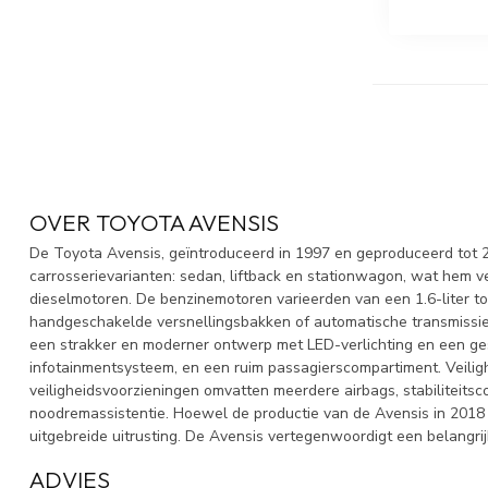
OVER TOYOTA AVENSIS
De Toyota Avensis, geïntroduceerd in 1997 en geproduceerd tot 2
carrosserievarianten: sedan, liftback en stationwagon, wat hem 
dieselmotoren. De benzinemotoren varieerden van een 1.6-liter tot 
handgeschakelde versnellingsbakken of automatische transmissies,
een strakker en moderner ontwerp met LED-verlichting en een ges
infotainmentsysteem, en een ruim passagierscompartiment. Veilighei
veiligheidsvoorzieningen omvatten meerdere airbags, stabiliteits
noodremassistentie. Hoewel de productie van de Avensis in 201
uitgebreide uitrusting. De Avensis vertegenwoordigt een belangri
ADVIES