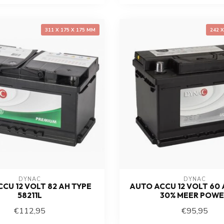
311 X 175 X 175 MM
242 
DYNAC
DYNAC
CU 12 VOLT 82 AH TYPE
AUTO ACCU 12 VOLT 60 
58211L
30% MEER POW
€112,95
€95,95