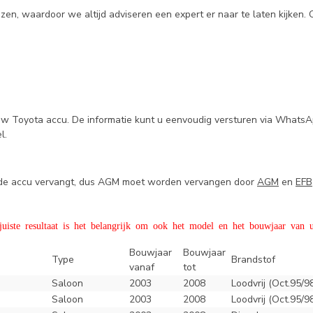
en, waardoor we altijd adviseren een expert er naar te laten kijken.
uw Toyota accu. De informatie kunt u eenvoudig versturen via WhatsA
el.
e de accu vervangt, dus AGM moet worden vervangen door
AGM
en
EFB
iste resultaat is het belangrijk om ook het model en het bouwjaar van u
Bouwjaar
Bouwjaar
Type
Brandstof
vanaf
tot
Saloon
2003
2008
Loodvrij (Oct.95/9
Saloon
2003
2008
Loodvrij (Oct.95/9