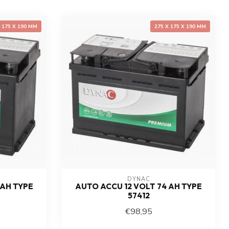
X 175 X 190 MM
275 X 175 X 190 MM
DYNAC
 AH TYPE
AUTO ACCU 12 VOLT 74 AH TYPE
57412
€98,95