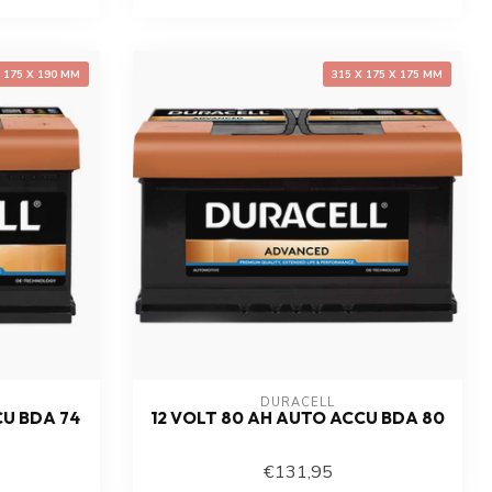
X 175 X 190 MM
315 X 175 X 175 MM
DURACELL
CU BDA 74
12 VOLT 80 AH AUTO ACCU BDA 80
€131,95