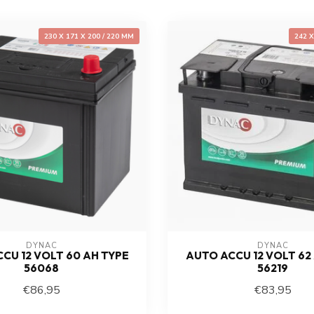
230 X 171 X 200 / 220 MM
242 
DYNAC
DYNAC
CU 12 VOLT 60 AH TYPE
AUTO ACCU 12 VOLT 62
56068
56219
€86,95
€83,95