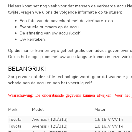
Helaas komt het nog vaak voor dat mensen de verkeerde accu kiez
twijfel vragen we u ons de volgende informatie op te sturen:
Een foto van de bovenkant met de zichtbare + en -
Eventuele nummers op de accu
De afmeting van uw accu (lxbxh)
Uw kenteken.
Op die manier kunnen wij u geheel gratis een advies geven over 
Ook is het mogelijk om met uw accu langs te komen in onze wink
BELANGRIJK!
Zorg ervoor dat dezelfde technologie wordt gebruikt wanneer j
schade aan de accu en aan het voertuig zelf.
Waarschuwing: De onderstaande gegevens kunnen afwijken. Voor het ju
Merk
Model
Motor
Toyota
Avensis (T25/B1B)
1.6 16_V VVT-i
Toyota
Avensis (T25/B1B)
1.8 16_V VVT-i