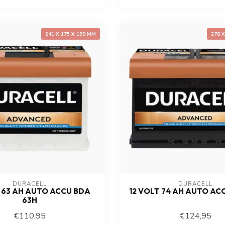
241 X 175 X 190 MM
278 
DURACELL
DURACELL
T 63 AH AUTO ACCU BDA
12 VOLT 74 AH AUTO AC
63H
€110,95
€124,95