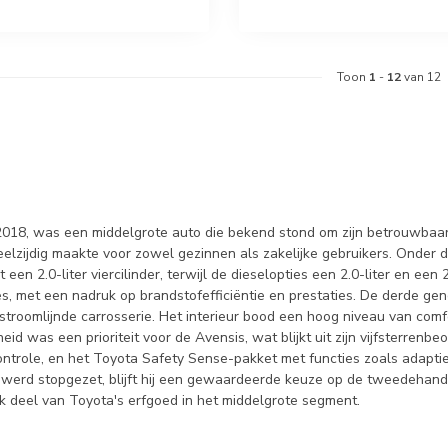
Toon
1
-
12
van 12
018, was een middelgrote auto die bekend stond om zijn betrouwbaarh
veelzijdig maakte voor zowel gezinnen als zakelijke gebruikers. Onde
een 2.0-liter viercilinder, terwijl de dieselopties een 2.0-liter en e
 met een nadruk op brandstofefficiëntie en prestaties. De derde gene
troomlijnde carrosserie. Het interieur bood een hoog niveau van com
d was een prioriteit voor de Avensis, wat blijkt uit zijn vijfsterrenb
controle, en het Toyota Safety Sense-pakket met functies zoals adaptie
8 werd stopgezet, blijft hij een gewaardeerde keuze op de tweedeha
jk deel van Toyota's erfgoed in het middelgrote segment.