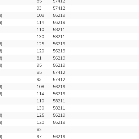
85
57412
93
57412
8)
108
56219
8)
114
56219
110
58211
130
58211
8)
125
56219
8)
120
56219
8)
81
56219
8)
95
56219
85
57412
93
57412
8)
108
56219
8)
114
56219
110
58211
130
58211
8)
125
56219
8)
120
56219
82
8)
97
56219