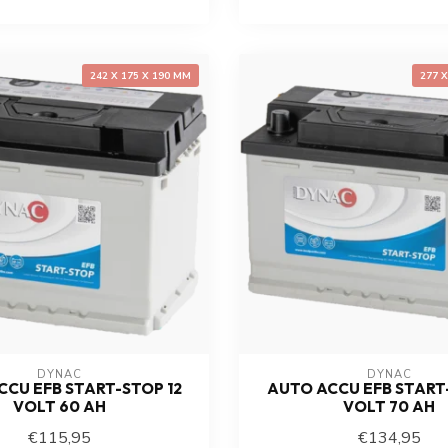
242 X 175 X 190 MM
277 
DYNAC
DYNAC
CCU EFB START-STOP 12
AUTO ACCU EFB START-
VOLT 60 AH
VOLT 70 AH
€115,95
€134,95