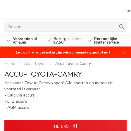
ME
n
Verzenden
of
Bezorgen slechts
Persoonlijke
Afhalen
€7,50
klantenservice
Let op ! i.v.m. vakantie zijn wij op maandag gesloten !
Home
/
Accu-Toyota
/
Accu-Toyota-Camry
ACCU-TOYOTA-CAMRY
Accu voor Toyota Camry kopen! Alle soorten en maten uit
voorraad leverbaar.
- Calcium accu's
- EFB accu's
- AGM accu's
FILTERS