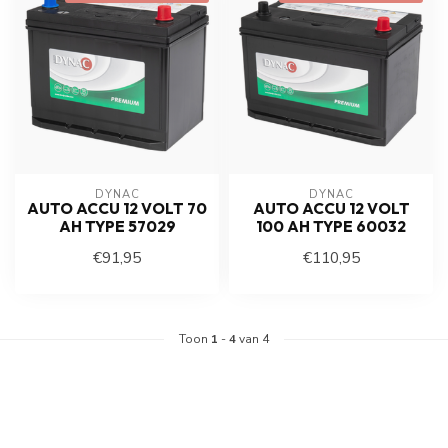
DYNAC
DYNAC
AUTO ACCU 12 VOLT 70
AUTO ACCU 12 VOLT
AH TYPE 57029
100 AH TYPE 60032
€91,95
€110,95
Toon
1
-
4
van 4