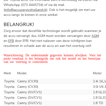
WhatsApp (
073-6445734) of via de mail
(
info@accuserviceholland.nl
). Ook is het mogelijk om met uw
accu langs te komen in onze winkel.
BELANGRIJK!
Zorg ervoor dat dezelfde technologie wordt gebruikt wanneer je
de accu vervangt, dus AGM moet worden vervangen door
AGM
en
EFB
door EFB. Het niet naleven van deze richtlijnen kan
resulteren in schade aan de accu en aan het voertuig zelf.
Waarschuwing: De onderstaande gegevens kunnen afwijken. Voor het
juiste resultaat is het belangrijk om ook het model en het bouwjaar
van uw voertuig te controleren.
Merk
Model
Motor
Toyota
Camry (CV30)
2.4i 16_
Toyota
Camry (CV30)
3.0i V6 
Toyota
Camry (SV/CV1)
1.8 GL,D
Toyota
Camry (SV/CV1)
1.8 GL,D
Toyota
Camry (SV/CV1)
1.8 TD