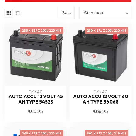
236 X 127 X 200 / 220 MM
230 X 171 X 200 / 220 MM
DYNAC
DYNAC
AUTO ACCU 12 VOLT 45
AUTO ACCU 12 VOLT 60
AH TYPE 54523
AH TYPE 56068
€69,95
€86,95
266 X 174 X 200 / 225 MM
302 X 172 X 200 / 219 MM