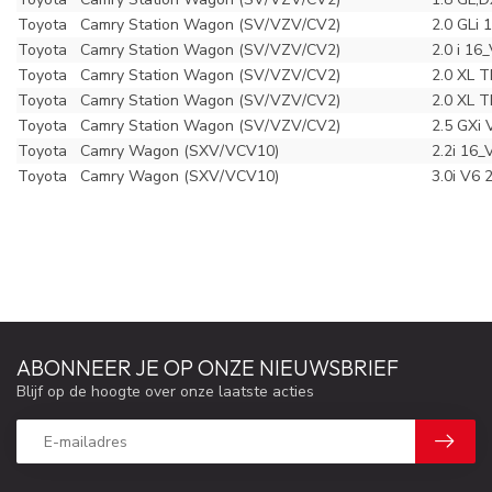
Toyota
Camry Station Wagon (SV/VZV/CV2)
2.0 GLi 
Toyota
Camry Station Wagon (SV/VZV/CV2)
2.0 i 16
Toyota
Camry Station Wagon (SV/VZV/CV2)
2.0 XL 
Toyota
Camry Station Wagon (SV/VZV/CV2)
2.0 XL 
Toyota
Camry Station Wagon (SV/VZV/CV2)
2.5 GXi 
Toyota
Camry Wagon (SXV/VCV10)
2.2i 16_
Toyota
Camry Wagon (SXV/VCV10)
3.0i V6 
ABONNEER JE OP ONZE NIEUWSBRIEF
Blijf op de hoogte over onze laatste acties