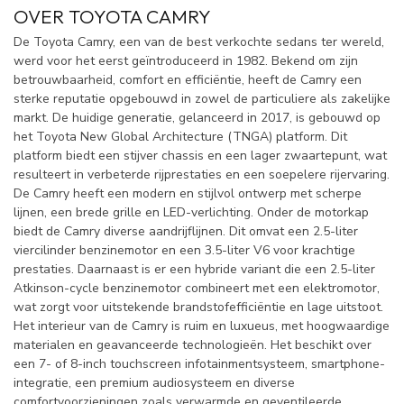
OVER TOYOTA CAMRY
De Toyota Camry, een van de best verkochte sedans ter wereld,
werd voor het eerst geïntroduceerd in 1982. Bekend om zijn
betrouwbaarheid, comfort en efficiëntie, heeft de Camry een
sterke reputatie opgebouwd in zowel de particuliere als zakelijke
markt. De huidige generatie, gelanceerd in 2017, is gebouwd op
het Toyota New Global Architecture (TNGA) platform. Dit
platform biedt een stijver chassis en een lager zwaartepunt, wat
resulteert in verbeterde rijprestaties en een soepelere rijervaring.
De Camry heeft een modern en stijlvol ontwerp met scherpe
lijnen, een brede grille en LED-verlichting. Onder de motorkap
biedt de Camry diverse aandrijflijnen. Dit omvat een 2.5-liter
viercilinder benzinemotor en een 3.5-liter V6 voor krachtige
prestaties. Daarnaast is er een hybride variant die een 2.5-liter
Atkinson-cycle benzinemotor combineert met een elektromotor,
wat zorgt voor uitstekende brandstofefficiëntie en lage uitstoot.
Het interieur van de Camry is ruim en luxueus, met hoogwaardige
materialen en geavanceerde technologieën. Het beschikt over
een 7- of 8-inch touchscreen infotainmentsysteem, smartphone-
integratie, een premium audiosysteem en diverse
comfortvoorzieningen zoals verwarmde en geventileerde