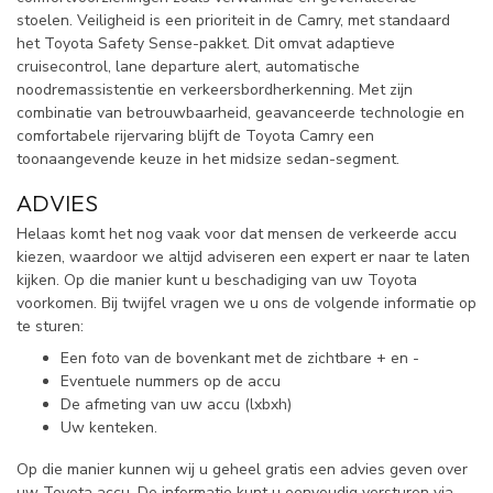
stoelen. Veiligheid is een prioriteit in de Camry, met standaard
het Toyota Safety Sense-pakket. Dit omvat adaptieve
cruisecontrol, lane departure alert, automatische
noodremassistentie en verkeersbordherkenning. Met zijn
combinatie van betrouwbaarheid, geavanceerde technologie en
comfortabele rijervaring blijft de Toyota Camry een
toonaangevende keuze in het midsize sedan-segment.
ADVIES
Helaas komt het nog vaak voor dat mensen de verkeerde accu
kiezen, waardoor we altijd adviseren een expert er naar te laten
kijken. Op die manier kunt u beschadiging van uw Toyota
voorkomen. Bij twijfel vragen we u ons de volgende informatie op
te sturen:
Een foto van de bovenkant met de zichtbare + en -
Eventuele nummers op de accu
De afmeting van uw accu (lxbxh)
Uw kenteken.
Op die manier kunnen wij u geheel gratis een advies geven over
uw Toyota accu. De informatie kunt u eenvoudig versturen via