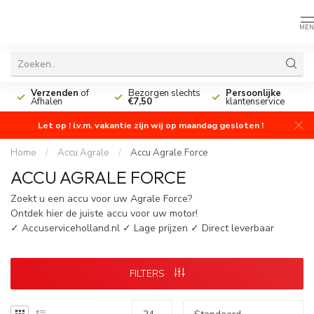
MEN
n
Verzenden
of
Bezorgen slechts
Persoonlijke
Afhalen
€7,50
klantenservice
Let op ! i.v.m. vakantie zijn wij op maandag gesloten !
Home
/
Accu Agrale
/
Accu Agrale Force
ACCU AGRALE FORCE
Zoekt u een accu voor uw Agrale Force?
Ontdek hier de juiste accu voor uw motor!
✓ Accuserviceholland.nl ✓ Lage prijzen ✓ Direct leverbaar
FILTERS