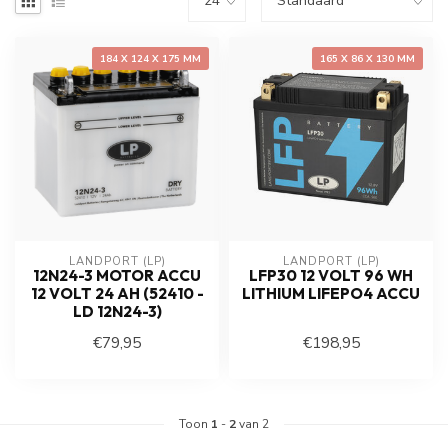
184 X 124 X 175 MM
165 X 86 X 130 MM
LANDPORT (LP)
LANDPORT (LP)
12N24-3 MOTOR ACCU
LFP30 12 VOLT 96 WH
12 VOLT 24 AH (52410 -
LITHIUM LIFEPO4 ACCU
LD 12N24-3)
€79,95
€198,95
Toon
1
-
2
van 2