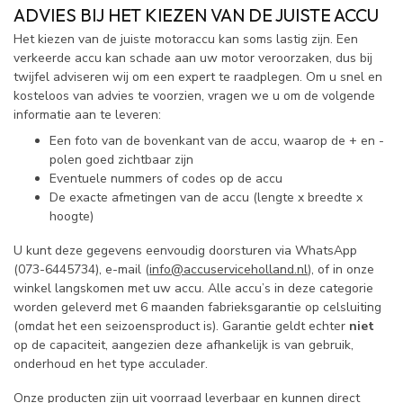
ADVIES BIJ HET KIEZEN VAN DE JUISTE ACCU
Het kiezen van de juiste motoraccu kan soms lastig zijn. Een
verkeerde accu kan schade aan uw motor veroorzaken, dus bij
twijfel adviseren wij om een expert te raadplegen. Om u snel en
kosteloos van advies te voorzien, vragen we u om de volgende
informatie aan te leveren:
Een foto van de bovenkant van de accu, waarop de + en -
polen goed zichtbaar zijn
Eventuele nummers of codes op de accu
De exacte afmetingen van de accu (lengte x breedte x
hoogte)
U kunt deze gegevens eenvoudig doorsturen via WhatsApp
(073-6445734), e-mail (
info@accuserviceholland.nl
), of in onze
winkel langskomen met uw accu. Alle accu’s in deze categorie
worden geleverd met 6 maanden fabrieksgarantie op celsluiting
(omdat het een seizoensproduct is). Garantie geldt echter
niet
op de capaciteit, aangezien deze afhankelijk is van gebruik,
onderhoud en het type acculader.
Onze producten zijn uit voorraad leverbaar en kunnen direct