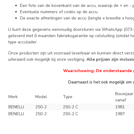
Een foto van de bovenkant van de accu, waarop de + en - p
Eventuele nummers of codes op de accu
De exacte afmetingen van de accu (lengte x breedte x hoog
U kunt deze gegevens eenvoudig doorsturen via WhatsApp (073-6
geleverd met 6 maanden fabrieksgarantie op celsluiting (omdat he
type acculader.
Onze producten zijn uit voorraad leverbaar en kunnen direct ver
uiteraard ook mogelijk bij onze vestiging.
Alle prijzen zijn inclus
Waarschuwing: De onderstaande geg
Daarnaast is het ook mogelijk om u
Bouwjaar
Merk
Model
Type
vanaf
BENELLI
250-2
250-2 C
1981
BENELLI
250-2
250-2 C
1987