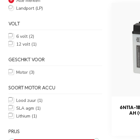
Alle merken
Landport (LP)
VOLT
6 volt
(2)
12 volt
(1)
GESCHIKT VOOR
Motor
(3)
SOORT MOTOR ACCU
Lood zuur
(1)
6N11A-1
SLA agm
(1)
AH (
Lithium
(1)
PRIJS