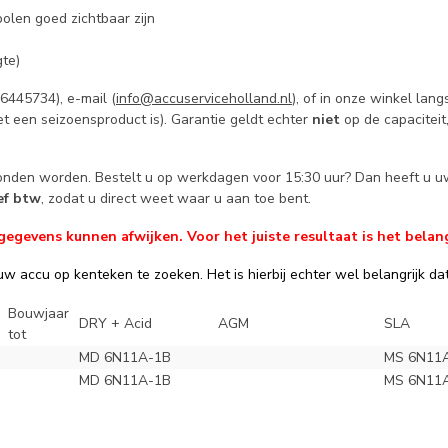
olen goed zichtbaar zijn
te)
445734), e-mail (
info@accuserviceholland.nl
), of in onze winkel la
t een seizoensproduct is). Garantie geldt echter
niet
op de capaciteit
zonden worden. Bestelt u op werkdagen voor 15:30 uur? Dan heeft u u
ief btw
, zodat u direct weet waar u aan toe bent.
evens kunnen afwijken. Voor het juiste resultaat is het belang
w accu op kenteken te zoeken. Het is hierbij echter wel belangrijk dat 
Bouwjaar
DRY + Acid
AGM
SLA
tot
MD 6N11A-1B
MS 6N11
MD 6N11A-1B
MS 6N11