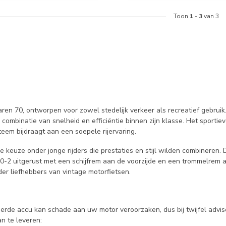
Toon
1
-
3
van 3
jaren 70, ontworpen voor zowel stedelijk verkeer als recreatief gebr
mbinatie van snelheid en efficiëntie binnen zijn klasse. Het sportiev
eem bijdraagt aan een soepele rijervaring.
keuze onder jonge rijders die prestaties en stijl wilden combineren.
-2 uitgerust met een schijfrem aan de voorzijde en een trommelrem a
der liefhebbers van vintage motorfietsen.
keerde accu kan schade aan uw motor veroorzaken, dus bij twijfel advi
n te leveren: