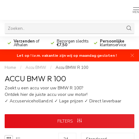
MEN
n
Verzenden
of
Bezorgen slechts
Persoonlijke
Afhalen
€7,50
klantenservice
Let op ! i.v.m. vakantie zijn wij op maandag gesloten !
Home
/
Accu BMW
/
Accu BMW R 100
ACCU BMW R 100
Zoekt u een accu voor uw BMW R 100?
Ontdek hier de juiste accu voor uw motor!
✓ Accuserviceholland.nl ✓ Lage prijzen ✓ Direct leverbaar
FILTERS