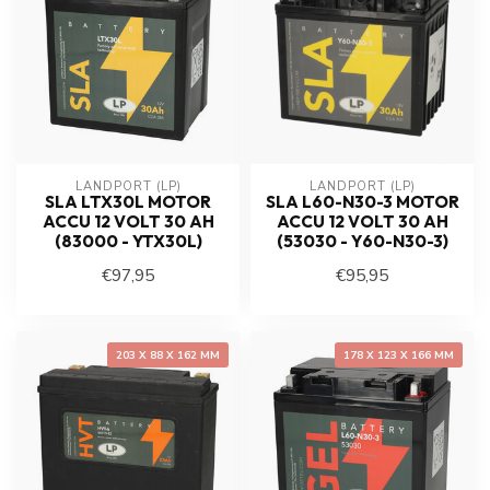
LANDPORT (LP)
LANDPORT (LP)
SLA LTX30L MOTOR
SLA L60-N30-3 MOTOR
ACCU 12 VOLT 30 AH
ACCU 12 VOLT 30 AH
(83000 - YTX30L)
(53030 - Y60-N30-3)
€97,95
€95,95
203 X 88 X 162 MM
178 X 123 X 166 MM