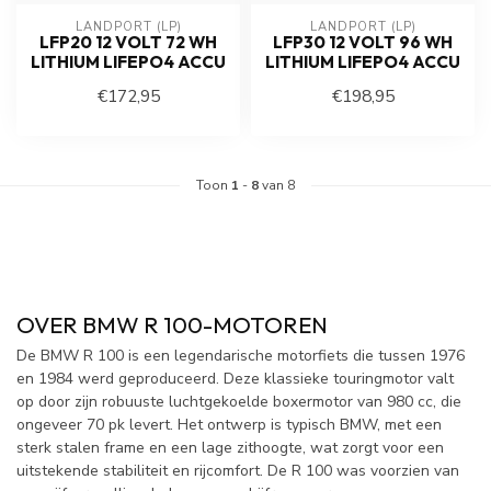
LANDPORT (LP)
LANDPORT (LP)
LFP20 12 VOLT 72 WH
LFP30 12 VOLT 96 WH
LITHIUM LIFEPO4 ACCU
LITHIUM LIFEPO4 ACCU
€172,95
€198,95
Toon
1
-
8
van 8
OVER BMW R 100-MOTOREN
De BMW R 100 is een legendarische motorfiets die tussen 1976
en 1984 werd geproduceerd. Deze klassieke touringmotor valt
op door zijn robuuste luchtgekoelde boxermotor van 980 cc, die
ongeveer 70 pk levert. Het ontwerp is typisch BMW, met een
sterk stalen frame en een lage zithoogte, wat zorgt voor een
uitstekende stabiliteit en rijcomfort. De R 100 was voorzien van