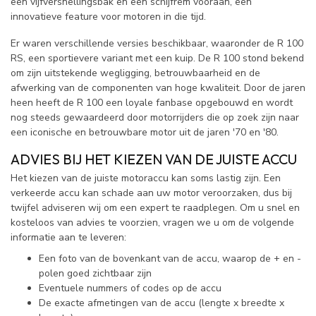
een vijfversnellingsbak en een schijfrem vooraan, een
innovatieve feature voor motoren in die tijd.
Er waren verschillende versies beschikbaar, waaronder de R 100
RS, een sportievere variant met een kuip. De R 100 stond bekend
om zijn uitstekende wegligging, betrouwbaarheid en de
afwerking van de componenten van hoge kwaliteit. Door de jaren
heen heeft de R 100 een loyale fanbase opgebouwd en wordt
nog steeds gewaardeerd door motorrijders die op zoek zijn naar
een iconische en betrouwbare motor uit de jaren '70 en '80.
ADVIES BIJ HET KIEZEN VAN DE JUISTE ACCU
Het kiezen van de juiste motoraccu kan soms lastig zijn. Een
verkeerde accu kan schade aan uw motor veroorzaken, dus bij
twijfel adviseren wij om een expert te raadplegen. Om u snel en
kosteloos van advies te voorzien, vragen we u om de volgende
informatie aan te leveren:
Een foto van de bovenkant van de accu, waarop de + en -
polen goed zichtbaar zijn
Eventuele nummers of codes op de accu
De exacte afmetingen van de accu (lengte x breedte x