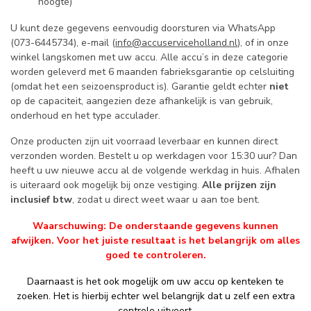
hoogte)
U kunt deze gegevens eenvoudig doorsturen via WhatsApp
(073-6445734), e-mail (
info@accuserviceholland.nl
), of in onze
winkel langskomen met uw accu. Alle accu’s in deze categorie
worden geleverd met 6 maanden fabrieksgarantie op celsluiting
(omdat het een seizoensproduct is). Garantie geldt echter
niet
op de capaciteit, aangezien deze afhankelijk is van gebruik,
onderhoud en het type acculader.
Onze producten zijn uit voorraad leverbaar en kunnen direct
verzonden worden. Bestelt u op werkdagen voor 15:30 uur? Dan
heeft u uw nieuwe accu al de volgende werkdag in huis. Afhalen
is uiteraard ook mogelijk bij onze vestiging.
Alle prijzen zijn
inclusief btw
, zodat u direct weet waar u aan toe bent.
Waarschuwing: De onderstaande gegevens kunnen
afwijken. Voor het juiste resultaat is het belangrijk om alles
goed te controleren.
Daarnaast is het ook mogelijk om uw accu op kenteken te
zoeken. Het is hierbij echter wel belangrijk dat u zelf een extra
controle uitvoert.