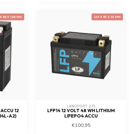
 X 88 X 166 MM
134 X 65 X 92 MM
LANDPORT (LP)
ACCU 12
LFP14 12 VOLT 48 WH LITHIUM
14L-A2)
LIFEPO4 ACCU
€100,95