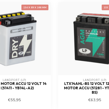
134 X 89 X 166 MM
133
LANDPORT (LP)
LANDPORT (LP)
 MOTOR ACCU 12 VOLT 14
LTX14AHL-BS 12 VOLT 1
 (51411 - YB14L-A2)
MOTOR ACCU (51281 - Y
BS)
€55,95
€63,95