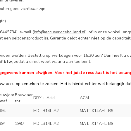
n te leveren:
olen goed zichtbaar zijn
te)
445734), e-mail (
info@accuserviceholland.nl
), of in onze winkel la
t een seizoensproduct is). Garantie geldt echter
niet
op de capaciteit
zonden worden. Bestelt u op werkdagen voor 15:30 uur? Dan heeft u u
ief btw
, zodat u direct weet waar u aan toe bent.
evens kunnen afwijken. Voor het juiste resultaat is het belang
w accu op kenteken te zoeken. Het is hierbij echter wel belangrijk dat 
ouwjaar
Bouwjaar
DRY + Acid
AGM
anaf
tot
994
MD LB14L-A2
MA LTX14AHL-BS
994
1997
MD LB14L-A2
MA LTX14AHL-BS