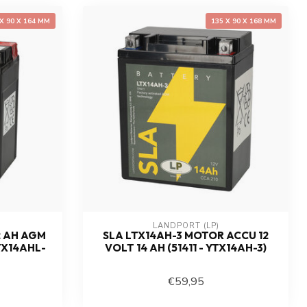
 X 90 X 164 MM
135 X 90 X 168 MM
LANDPORT (LP)
2 AH AGM
SLA LTX14AH-3 MOTOR ACCU 12
TX14AHL-
VOLT 14 AH (51411 - YTX14AH-3)
€59,95