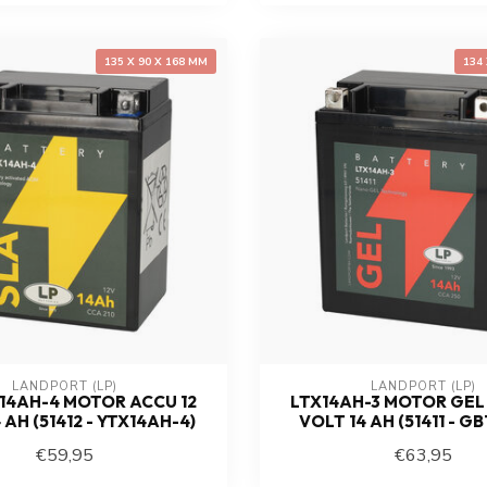
135 X 90 X 168 MM
134
LANDPORT (LP)
LANDPORT (LP)
X14AH-4 MOTOR ACCU 12
LTX14AH-3 MOTOR GEL 
 AH (51412 - YTX14AH-4)
VOLT 14 AH (51411 - GB
€59,95
€63,95