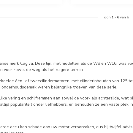
Toon
1
-
6
van 6
aanse merk Cagiva. Deze lijn, met modellen als de W8 en W16, was voo
 voor zowel de weg als het ruigere terrein.
ekoelde één- of tweecilindermotoren, met cilinderinhouden van 125 t
n onderhoudsgemak waren belangrijke troeven van deze serie.
ke vering en schijfremmen aan zowel de voor- als achterzijde, wat bij
ltijd populariteit onder liefhebbers, en behouden ze een vaste plek i
keerde accu kan schade aan uw motor veroorzaken, dus bij twijfel advi