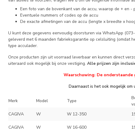
van advies te voorzien, vragen we u om de volgende informatie aa
Een foto van de bovenkant van de accu, waarop de + en - p
Eventuele nummers of codes op de accu
De exacte afmetingen van de accu (lengte x breedte x hoog
U kunt deze gegevens eenvoudig doorsturen via WhatsApp (073-6
geleverd met 6 maanden fabrieksgarantie op celsluiting (omdat he
type acculader.
Onze producten zijn uit voorraad leverbaar en kunnen direct ver
uiteraard ook mogelijk bij onze vestiging.
Alle prijzen zijn inclus
Waarschuwing: De onderstaande geg
Daarnaast is het ook mogelijk om u
B
Merk
Model
Type
v
CAGIVA
W
W 12-350
1
CAGIVA
W
W 16-600
1