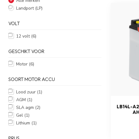
Alle merken
Landport (LP)
VOLT
12 volt
(6)
GESCHIKT VOOR
Motor
(6)
SOORT MOTOR ACCU
Lood zuur
(1)
AGM
(1)
LB14L-A2
SLA agm
(2)
AH
Gel
(1)
Lithium
(1)
PRIJS