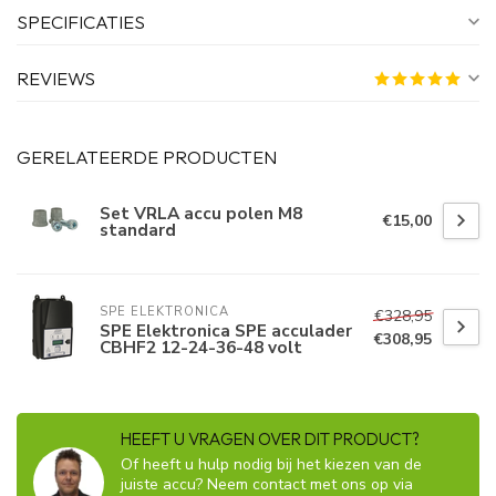
SPECIFICATIES
REVIEWS
GERELATEERDE PRODUCTEN
Set VRLA accu polen M8
€15,00
standard
SPE ELEKTRONICA
€328,95
SPE Elektronica SPE acculader
€308,95
CBHF2 12-24-36-48 volt
HEEFT U VRAGEN OVER DIT PRODUCT?
Of heeft u hulp nodig bij het kiezen van de
juiste accu? Neem contact met ons op via