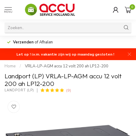
0
MENU
Verzenden
of Afhalen
Let op ! i.v.m. vakantie zijn wij op maandag gesloten !
Home
/
VRLA-LP-AGM accu 12 volt 200 ah LP12-200
Landport (LP) VRLA-LP-AGM accu 12 volt
200 ah LP12-200
(9)
LANDPORT (LP)