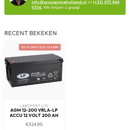
info@accuserviceholland.nl
of
(+31) 073 644
5734.
We helpen u graag!
RECENT BEKEKEN
522 X 240 X 219 / 224 MM
LANDPORT (LP)
AGM 12-200 VRLA-LP
ACCU 12 VOLT 200 AH
€324,95