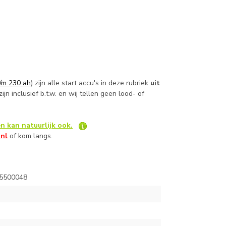
t/m 230 ah
) zijn alle start accu's in deze rubriek
uit
ijn inclusief b.t.w. en wij tellen geen lood- of
n kan natuurlijk ook.
.nl
of kom langs.
55500048