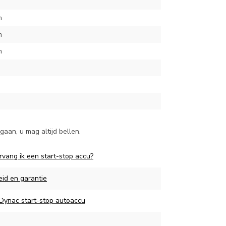
m
m
m
aan, u mag altijd bellen.
rvang ik een start-stop accu?
eid en garantie
 Dynac start-stop autoaccu