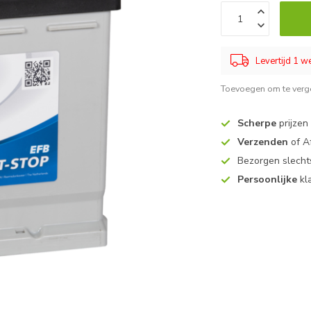
Levertijd 1 
Toevoegen om te verge
Scherpe
prijzen
Verzenden
of A
Bezorgen slech
Persoonlijke
kl