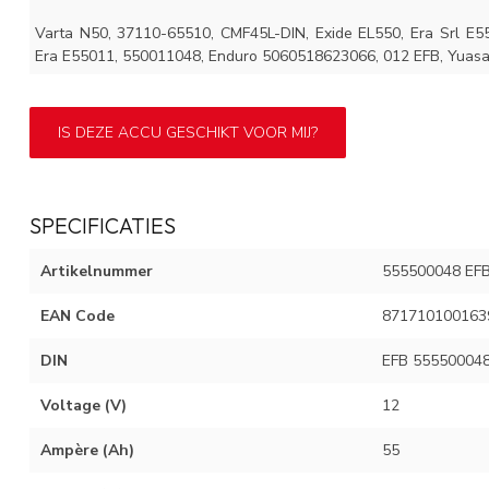
Varta N50, 37110-65510, CMF45L-DIN, Exide EL550, Era Srl E5
Era E55011, 550011048, Enduro 5060518623066, 012 EFB, Yuas
IS DEZE ACCU GESCHIKT VOOR MIJ?
SPECIFICATIES
Artikelnummer
555500048 EFB 
EAN Code
871710100163
DIN
EFB 55550004
Voltage (V)
12
Ampère (Ah)
55