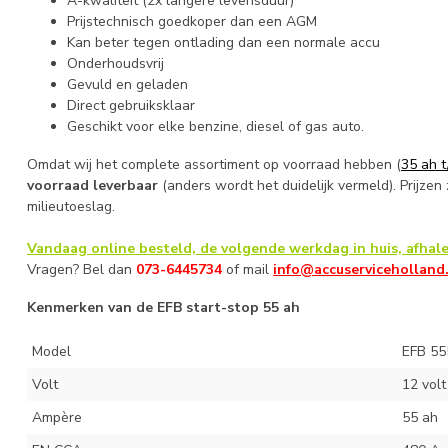
A-kwaliteit (2x langere levensduur)
Prijstechnisch goedkoper dan een AGM
Kan beter tegen ontlading dan een normale accu
Onderhoudsvrij
Gevuld en geladen
Direct gebruiksklaar
Geschikt voor elke benzine, diesel of gas auto.
Omdat wij het complete assortiment op voorraad hebben (
35 ah 
voorraad leverbaar
(anders wordt het duidelijk vermeld). Prijzen z
milieutoeslag.
Vandaag online besteld, de volgende werkdag in huis, afhale
Vragen? Bel dan
073-6445734
of mail
info@accuserviceholland
Kenmerken van de EFB start-stop 55 ah
Model
EFB 5
Volt
12 volt
Ampère
55 ah