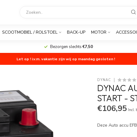
SCOOTMOBIEL / ROLSTOEL
BACK-UP
MOTOR
ACCESSOI
Bezorgen slechts
€7,50
Let op ! i.v.m. vakantie zijn wij op maandag gesloten !
DYNAC
DYNAC AU
START - 
€106,95
Incl.
Deze Auto accu EFB 