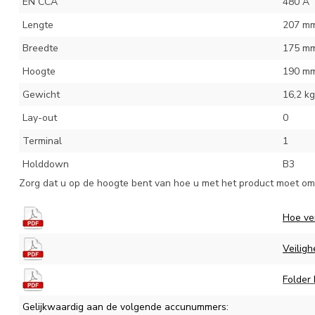
EN CCA
480 A
Lengte
207 m
Breedte
175 m
Hoogte
190 m
Gewicht
16,2 kg
Lay-out
0
Terminal
1
Holddown
B3
Zorg dat u op de hoogte bent van hoe u met het product moet omg
Hoe ve
Veiligh
Folder
Gelijkwaardig aan de volgende accunummers: