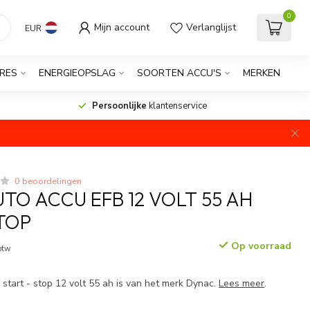
0
Mijn account
Verlanglijst
EUR
RES
ENERGIEOPSLAG
SOORTEN ACCU'S
MERKEN
Persoonlijke
klantenservice
0 beoordelingen
TO ACCU EFB 12 VOLT 55 AH
STOP
Op voorraad
 btw
start - stop 12 volt 55 ah is van het merk Dynac.
Lees meer
.