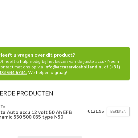
Heeft u vragen over dit product?
Of heeft u hulp nodig bij het kiezen van de juiste accu? Neem
contact met ons op via
info@accuserviceholland.nl
of
(+31)
073 644 5734.
We helpen u graag!
ERDE PRODUCTEN
RTA
€121,95
BEKIJKEN
ta Auto accu 12 volt 50 Ah EFB
namic 550 500 055 type N50