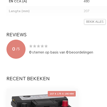
EN CCA (A)
480
Lengte (mm)
207
Breedte (mm)
175
BEKIJK ALLES
Hoogte (mm)
190
REVIEWS
Gewicht (Kg)
13.9
0
/
5
Layout
0.
0
sterren op basis van
0
beoordelingen
Terminal
1
Holddown
B3
RECENT BEKEKEN
207 X 175 X 190 MM