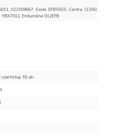
5011, 022359667, Exide EFB55SS, Centra CL550,
a YBX7012, Enduroline 012EFB
start/stop 55 ah
9
8