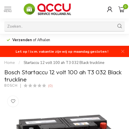
0
MENU
Verzenden
of Afhalen
Let op ! i.v.m. vakantie zijn wij op maandag gesloten !
Home
/
Startaccu 12 volt 100 ah T3 032 Black truckline
Bosch Startaccu 12 volt 100 ah T3 032 Black
truckline
(0)
BOSCH