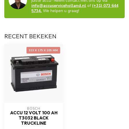
juiste accu? Neem contact met ons op via
info@accuserviceholland.nl
of
(+31) 073 644
5734.
We helpen u graag!
RECENT BEKEKEN
313 X 175 X 205 MM
BOSCH
ACCU 12 VOLT 100 AH
T3032 BLACK
TRUCKLINE