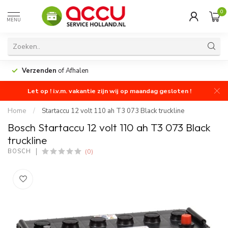
0
MENU
Verzenden
of Afhalen
Let op ! i.v.m. vakantie zijn wij op maandag gesloten !
Home
/
Startaccu 12 volt 110 ah T3 073 Black truckline
Bosch Startaccu 12 volt 110 ah T3 073 Black
truckline
(0)
BOSCH