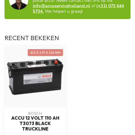
juiste accu? Neem contact met ons op via
info@accuserviceholland.nl
of
(+31) 073 644
5734.
We helpen u graag!
RECENT BEKEKEN
413 X 175 X 220 MM
BOSCH
ACCU 12 VOLT 110 AH
T3073 BLACK
TRUCKLINE