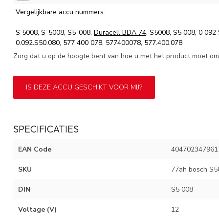
Vergelijkbare accu nummers:
S 5008, S-5008, S5-008,
Duracell BDA 74
, S5008, S5 008, 0 092
0.092.S50.080, 577 400 078, 577400078, 577.400.078
Zorg dat u op de hoogte bent van hoe u met het product moet omg
IS DEZE ACCU GESCHIKT VOOR MIJ?
SPECIFICATIES
EAN Code
404702347961
SKU
77ah bosch S5
DIN
S5 008
Voltage (V)
12