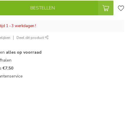
BESTELLEN
tijd 1 - 3 werkdagen !
lijken
Deel dit product
 en
alles op voorraad
fhalen
ts
€7,50
antenservice