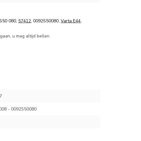
 S50 080,
57412
, 0092S50080,
Varta E44
,
aan, u mag altijd bellen.
7
008 - 0092S50080