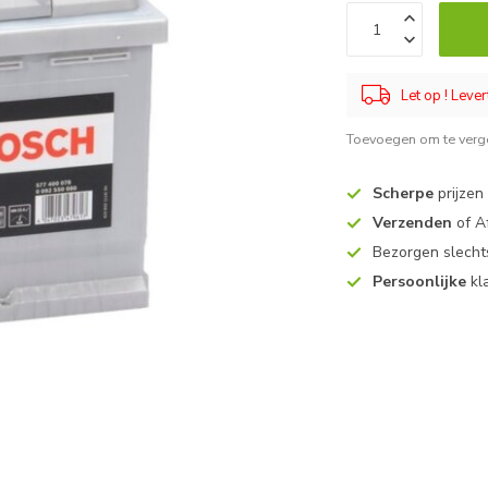
Let op ! Lever
Toevoegen om te verge
Scherpe
prijzen
Verzenden
of A
Bezorgen slech
Persoonlijke
kl