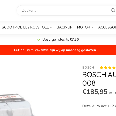
SCOOTMOBIEL / ROLSTOEL
BACK-UP
MOTOR
ACCESSOI
Bezorgen slechts
€7,50
Let op ! i.v.m. vakantie zijn wij op maandag gesloten !
BOSCH
BOSCH AU
008
€185,95
Incl.
Deze Auto accu 12 v