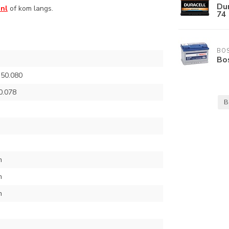
Dur
.nl
of kom langs.
74
BO
Bos
S50.080
0.078
B
m
m
m