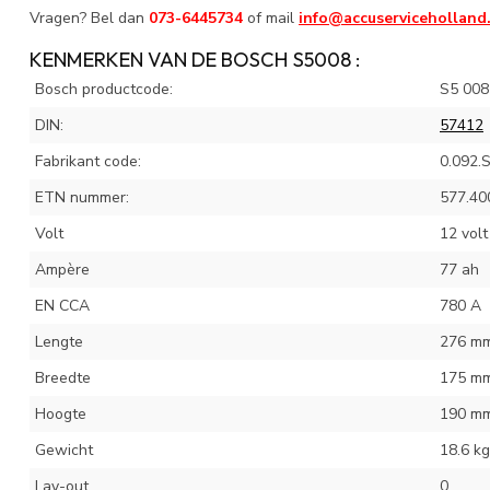
Vragen? Bel dan
073-6445734
of mail
info@accuserviceholland
KENMERKEN VAN DE BOSCH S5008 :
Bosch productcode:
S5 008
DIN:
57412
Fabrikant code:
0.092.
ETN nummer:
577.40
Volt
12 volt
Ampère
77 ah
EN CCA
780 A
Lengte
276 m
Breedte
175 m
Hoogte
190 m
Gewicht
18.6 kg
Lay-out
0