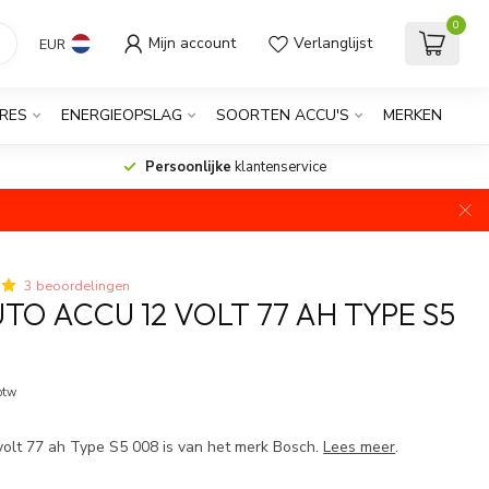
0
Mijn account
Verlanglijst
EUR
RES
ENERGIEOPSLAG
SOORTEN ACCU'S
MERKEN
Persoonlijke
klantenservice
3 beoordelingen
TO ACCU 12 VOLT 77 AH TYPE S5
Op voorraad
 btw
olt 77 ah Type S5 008 is van het merk Bosch.
Lees meer
.