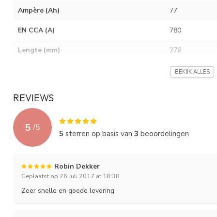
Ampère (Ah)
77
EN CCA (A)
780
Lengte (mm)
276
Breedte (mm)
175
BEKIJK ALLES
Hoogte (mm)
190
REVIEWS
Gewicht (Kg)
18.65
5
/
5
Layout
0.
5
sterren op basis van
3
beoordelingen
Terminal
1
Robin Dekker
Holddown
B3
Geplaatst op 26 Juli 2017 at 18:38
Zeer snelle en goede levering