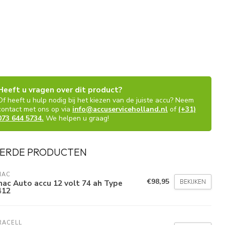
Heeft u vragen over dit product?
Of heeft u hulp nodig bij het kiezen van de juiste accu? Neem
contact met ons op via
info@accuserviceholland.nl
of
(+31)
073 644 5734.
We helpen u graag!
ERDE PRODUCTEN
NAC
€98,95
BEKIJKEN
ac Auto accu 12 volt 74 ah Type
412
RACELL