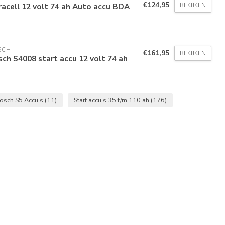
€124,95
BEKIJKEN
acell 12 volt 74 ah Auto accu BDA
SCH
€161,95
BEKIJKEN
ch S4008 start accu 12 volt 74 ah
osch S5 Accu's
(11)
Start accu's 35 t/m 110 ah
(176)