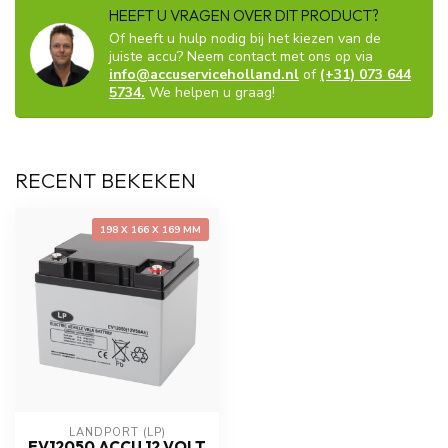
HEEFT U VRAGEN OVER DIT PRODUCT?
Of heeft u hulp nodig bij het kiezen van de
juiste accu? Neem contact met ons op via
info@accuserviceholland.nl
of
(+31) 073 644
5734.
We helpen u graag!
RECENT BEKEKEN
198 X 166 X 169 MM
LANDPORT (LP)
EV12050 ACCU 12 VOLT