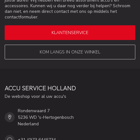
juiste adres! Wij hebben een breed assortiment accu's en
accessoires. Kunnen wij u daar nog verder bij helpen? Schroom
dan niet, en neem direct contact met ons op middels het
contactformulier.
KLANTENSERVICE
KOM LANGS IN ONZE WINKEL
ACCU SERVICE HOLLAND
De webshop voor al uw accu's
Rondenwaard 7
5236 WD 's-Hertogenbosch
Nederland
+31 (0)73 6445734