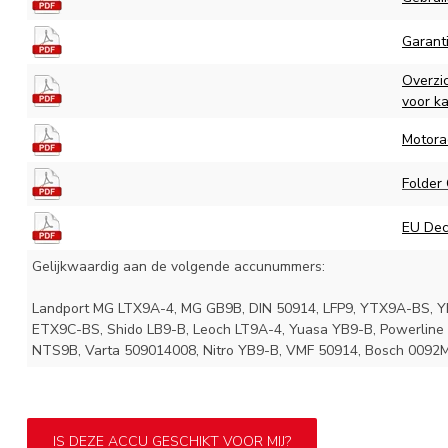
Garant
Overzi
voor k
Motora
Folder
EU Decl
Gelijkwaardig aan de volgende accunummers:
Landport MG LTX9A-4, MG GB9B, DIN 50914, LFP9, YTX9A-BS, YB
ETX9C-BS, Shido LB9-B, Leoch LT9A-4, Yuasa YB9-B, Powerline
NTS9B, Varta 509014008, Nitro YB9-B, VMF 50914, Bosch 0092
IS DEZE ACCU GESCHIKT VOOR MIJ?