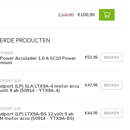
€100,90
€105,90
ERDE PRODUCTEN
 POWER
€53,95
BEKIJKEN
 Power Acculader 1,0 A SC10 Power
emium
DPORT (LP)
€47,95
BEKIJKEN
ndport (LP) SLA LTX9A-4 motor accu
volt 9 ah (50914 - YTX9A-4)
DPORT (LP)
€44,95
BEKIJKEN
dport (LP) LTX9A-BS 12 volt 9 ah
M motor accu (50914 - YTX9A-BS)