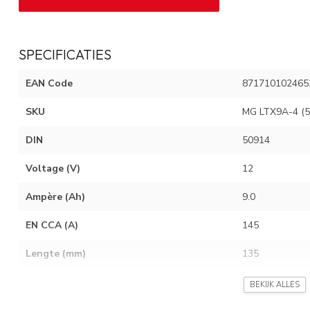
SPECIFICATIES
EAN Code
871710102465
SKU
MG LTX9A-4 (5
DIN
50914
Voltage (V)
12
Ampère (Ah)
9.0
EN CCA (A)
145
Lengte (mm)
135
Breedte (mm)
75
BEKIJK ALLES