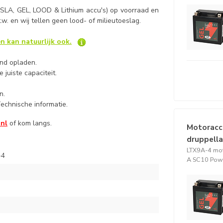
 SLA, GEL, LOOD & Lithium accu's) op voorraad en
b.t.w. en wij tellen geen lood- of milieutoeslag.
n kan natuurlijk ook.
and opladen.
 juiste capaciteit.
n.
echnische informatie.
.nl
of kom langs.
Motoracc
druppell
LTX9A-4 mot
-4
A SC10 Pow