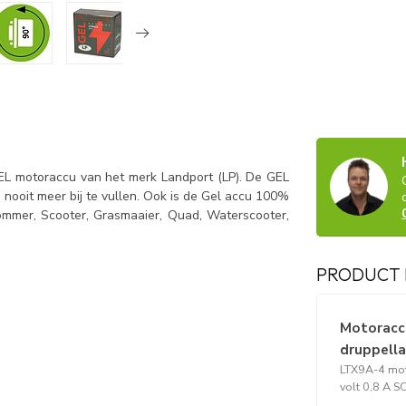
EL motoraccu van het merk Landport (LP). De GEL
u nooit meer bij te vullen. Ook is de Gel accu 100%
Brommer, Scooter, Grasmaaier, Quad, Waterscooter,
PRODUCT 
Motoraccu
druppell
LTX9A-4 mot
volt 0,8 A 