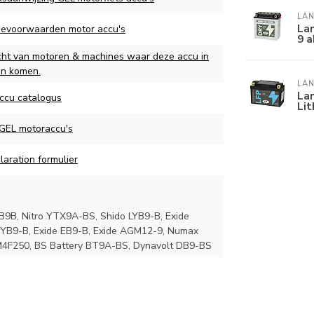
LAN
Lan
ievoorwaarden motor accu's
9 a
cht van motoren & machines waar deze accu in
an komen.
LAN
Lan
ccu catalogus
Li
 GEL motoraccu's
aration formulier
9B, Nitro YTX9A-BS, Shido LYB9-B, Exide
 YB9-B, Exide EB9-B, Exide AGM12-9, Numax
M4F250, BS Battery BT9A-BS, Dynavolt DB9-BS