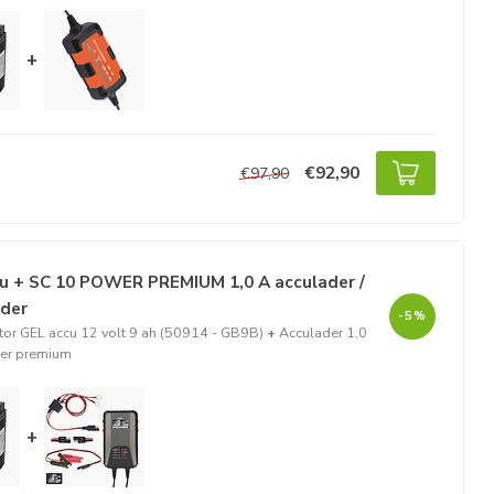
+
€92,90
€97,90
u + SC 10 POWER PREMIUM 1,0 A acculader /
ader
-5%
or GEL accu 12 volt 9 ah (50914 - GB9B)
+
Acculader 1,0
er premium
+