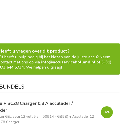
Heeft u vragen over dit product?
Of heeft u hulp nodig bij het kiezen van de juiste accu? Neem
contact met ons op via
info@accuserviceholland.nl
of
(+31)
073 644 5734.
We helpen u graag!
BUNDELS
 + SCZ8 Charger 0,8 A acculader /
ader
-6%
or GEL accu 12 volt 9 ah (50914 - GB9B)
+
Acculader 12
SCZ8 Charger