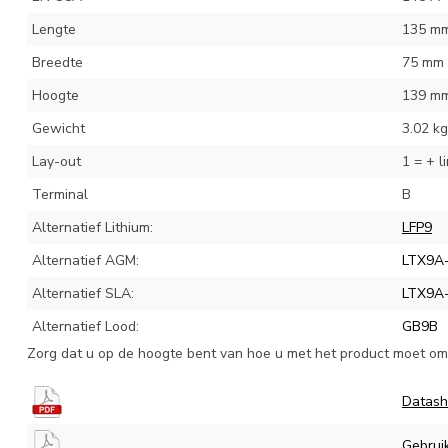
Lengte
135 m
Breedte
75 mm
Hoogte
139 m
Gewicht
3.02 kg
Lay-out
1 = + l
Terminal
B
Alternatief Lithium:
LFP9
Alternatief AGM:
LTX9A
Alternatief SLA:
LTX9A
Alternatief Lood:
GB9B
Zorg dat u op de hoogte bent van hoe u met het product moet omg
Datash
Gebrui