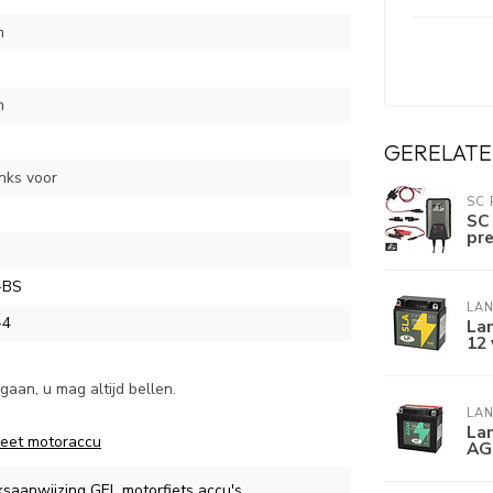
m
m
GERELATE
inks voor
SC
SC
pr
-BS
LAN
-4
La
12 
aan, u mag altijd bellen.
LAN
Lan
eet motoraccu
AG
ksaanwijzing GEL motorfiets accu's