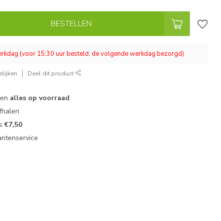
BESTELLEN
werkdag (voor 15:30 uur besteld, de volgende werkdag bezorgd)
lijken
Deel dit product
 en
alles op voorraad
fhalen
ts
€7,50
antenservice