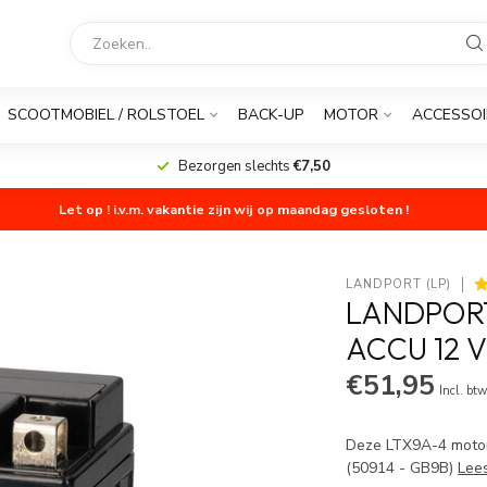
SCOOTMOBIEL / ROLSTOEL
BACK-UP
MOTOR
ACCESSOI
Bezorgen slechts
€7,50
Let op ! i.v.m. vakantie zijn wij op maandag gesloten !
LANDPORT (LP)
LANDPORT
ACCU 12 V
€51,95
Incl. bt
Deze LTX9A-4 motor 
(50914 - GB9B)
Lee