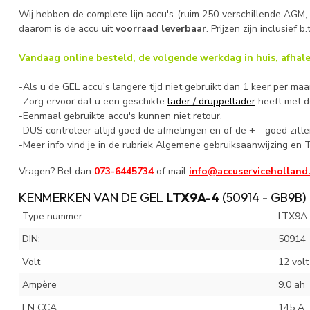
Wij hebben de complete lijn accu's (ruim 250 verschillende AGM,
daarom is de accu uit
voorraad leverbaar
. Prijzen zijn inclusief 
Vandaag online besteld, de volgende werkdag in huis, afhale
-Als u de GEL accu's langere tijd niet gebruikt dan 1 keer per ma
-Zorg ervoor dat u een geschikte
lader / druppellader
heeft met de
-Eenmaal gebruikte accu's kunnen niet retour.
-DUS controleer altijd goed de afmetingen en of de + - goed zitte
-Meer info vind je in de rubriek Algemene gebruiksaanwijzing en T
Vragen? Bel dan
073-6445734
of mail
info@accuserviceholland
KENMERKEN VAN DE GEL
LTX9A-4
(50914 - GB9B)
Type nummer:
LTX9A
DIN:
50914
Volt
12 volt
Ampère
9.0 ah
EN CCA
145 A