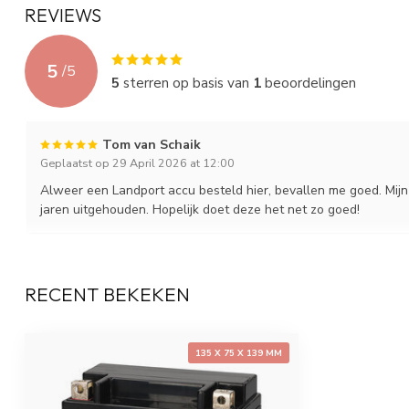
Hoogte (mm)
139
REVIEWS
Gewicht (Kg)
3.02
5
/
5
Layout
1
5
sterren op basis van
1
beoordelingen
Terminal
F
Tom van Schaik
Holddown
---
Geplaatst op 29 April 2026 at 12:00
Alweer een Landport accu besteld hier, bevallen me goed. Mijn 
jaren uitgehouden. Hopelijk doet deze het net zo goed!
RECENT BEKEKEN
135 X 75 X 139 MM