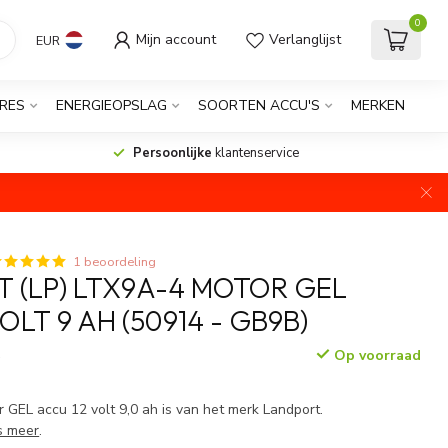
0
Mijn account
Verlanglijst
EUR
RES
ENERGIEOPSLAG
SOORTEN ACCU'S
MERKEN
Persoonlijke
klantenservice
1 beoordeling
 (LP) LTX9A-4 MOTOR GEL
OLT 9 AH (50914 - GB9B)
Op voorraad
w
GEL accu 12 volt 9,0 ah is van het merk Landport.
s meer
.