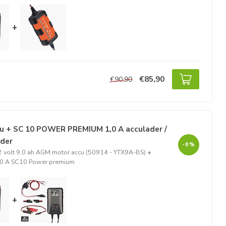
+
€85,90
€90,90
u + SC 10 POWER PREMIUM 1,0 A acculader /
ader
-6%
 volt 9,0 ah AGM motor accu (50914 - YTX9A-BS)
+
,0 A SC10 Power premium
+