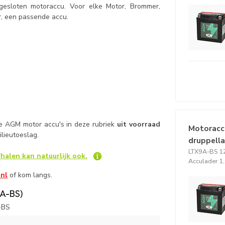
 gesloten motoraccu. Voor elke Motor, Brommer,
r, een passende accu.
le AGM motor accu's in deze rubriek
uit voorraad
Motoracc
milieutoeslag.
druppell
LTX9A-BS 12
halen kan natuurlijk ook.
Acculader 1
.nl
of kom langs.
A-BS)
-BS