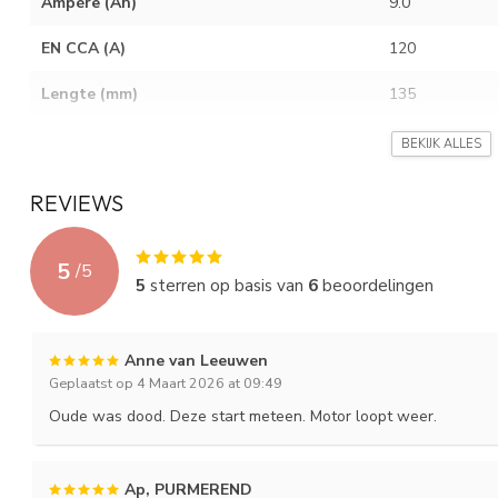
Ampère (Ah)
9.0
EN CCA (A)
120
Lengte (mm)
135
Breedte (mm)
75
BEKIJK ALLES
Hoogte (mm)
139
REVIEWS
Gewicht (Kg)
3.10
5
/
5
Layout
1
5
sterren op basis van
6
beoordelingen
Terminal
F
Anne van Leeuwen
Holddown
---
Geplaatst op 4 Maart 2026 at 09:49
Oude was dood. Deze start meteen. Motor loopt weer.
Ap, PURMEREND