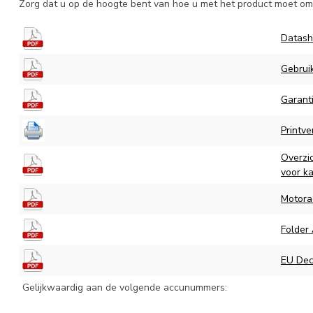
Zorg dat u op de hoogte bent van hoe u met het product moet omg
Datash
Gebrui
Garant
Printv
Overzi
voor k
Motora
Folder
EU Decl
Gelijkwaardig aan de volgende accunummers: