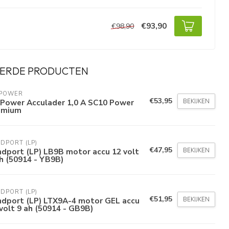
€93,90
€98,90
ERDE PRODUCTEN
 POWER
€53,95
BEKIJKEN
 Power Acculader 1,0 A SC10 Power
emium
DPORT (LP)
€47,95
BEKIJKEN
dport (LP) LB9B motor accu 12 volt
h (50914 - YB9B)
DPORT (LP)
€51,95
BEKIJKEN
ndport (LP) LTX9A-4 motor GEL accu
volt 9 ah (50914 - GB9B)