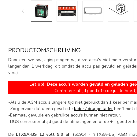
PRODUCTOMSCHRIJVING
Door een wetswijziging mogen wij deze accu's niet meer versture
langer dan 1 werkdag, dit omdat de accu pas gevuld en geladen 
vers).
Let op! Deze accu's worden gevuld en geladen gel
Controleer altijd goed of u de juiste heeft, 
-Als u de AGM accu's langere tijd niet gebruikt dan 1 keer per m
-Zorg ervoor dat u een geschikte
lader / druppellader
heeft met de
-Eenmaal gevulde en gebruikte accu's kunnen niet retour.
-DUS controleer altijd goed de afmetingen en of de + - goed zitte
De
LTX9A-BS 12 volt 9,0 ah
(50914 - YTX9A-BS) AGM motor