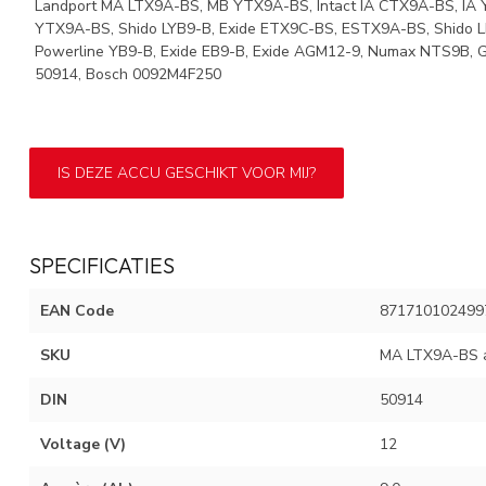
Landport MA LTX9A-BS, MB YTX9A-BS, Intact IA CTX9A-BS, IA Y
YTX9A-BS, Shido LYB9-B, Exide ETX9C-BS, ESTX9A-BS, Shido L
Powerline YB9-B, Exide EB9-B, Exide AGM12-9, Numax NTS9B, 
50914, Bosch 0092M4F250
IS DEZE ACCU GESCHIKT VOOR MIJ?
SPECIFICATIES
EAN Code
871710102499
SKU
MA LTX9A-BS 
DIN
50914
Voltage (V)
12