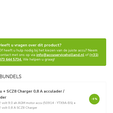
Heeft u vragen over dit product?
Of heeft u hulp nodig bij het kiezen van de juiste accu? Neem
contact met ons op via
info@accuserviceholland.nl
of
(+31)
073 644 5734.
We helpen u graag!
BUNDELS
 + SCZ8 Charger 0,8 A acculader /
ader
-6%
 volt 9,0 ah AGM motor accu (50914 - YTX9A-BS)
+
2 volt 0,8 A SCZ8 Charger