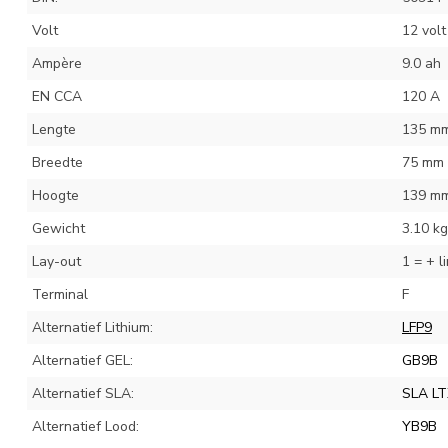
Volt
12 volt
Ampère
9.0 ah
EN CCA
120 A
Lengte
135 m
Breedte
75 mm
Hoogte
139 m
Gewicht
3.10 kg
Lay-out
1 = + l
Terminal
F
Alternatief Lithium:
LFP9
Alternatief GEL:
GB9B
Alternatief SLA:
SLA L
Alternatief Lood:
YB9B