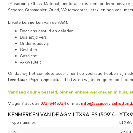
(Absorbing Glass Material) motoraccu is een onderhoudsvrije
Scooter, Grasmaaier, Quad, Waterscooter, Jetski en nog veel mee
Enkele kenmerken van de AGM:
Door ons gevuld en geladen
Dus altijd vers
Onderhoudsvrij
Gesloten
Gasdicht
A-kwaliteit
Omdat wij het complete assortiment op voorraad hebben zijn al
leverbaar
. Prijzen zijn inclusief b.t.w. en wij tellen geen lood- of 
Vandaag online besteld, binnen enkele werkdagen in huis, af
Vragen? Bel dan
073-6445734
of mail
info@accuserviceholland
KENMERKEN VAN DE AGM LTX9A-BS (50914 - YTX9
Type nummer:
LTX9A
DIN:
50914