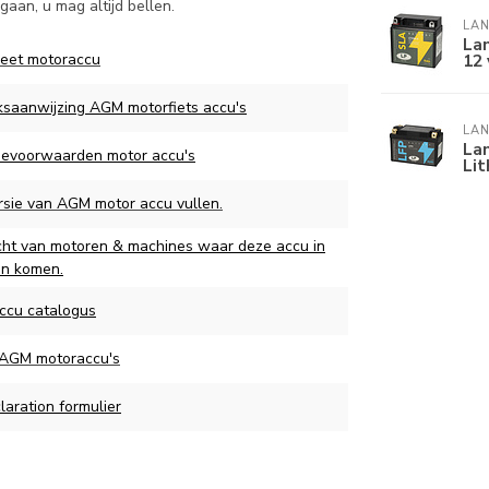
aan, u mag altijd bellen.
LAN
La
12 
eet motoraccu
ksaanwijzing AGM motorfiets accu's
LAN
Lan
ievoorwaarden motor accu's
Li
ersie van AGM motor accu vullen.
cht van motoren & machines waar deze accu in
an komen.
ccu catalogus
 AGM motoraccu's
aration formulier