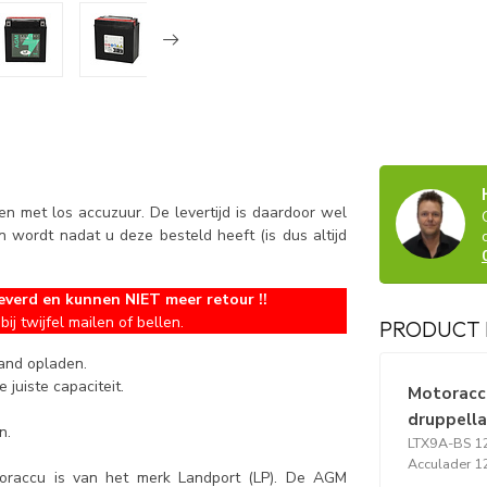
n met los accuzuur. De levertijd is daardoor wel
wordt nadat u deze besteld heeft (is dus altijd
everd en kunnen NIET meer retour !!
bij twijfel mailen of bellen.
PRODUCT 
aand opladen.
 juiste capaciteit.
Motoraccu
druppell
n.
LTX9A-BS 12
Acculader 1
accu is van het merk Landport (LP). De AGM