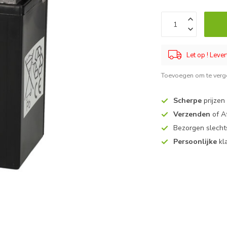
Let op ! Lever
Toevoegen om te verge
Scherpe
prijzen
Verzenden
of A
Bezorgen slech
Persoonlijke
kl