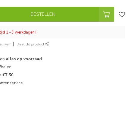
BESTELLEN
tijd 1 - 3 werkdagen !
lijken
Deel dit product
 en
alles op voorraad
fhalen
ts
€7,50
antenservice