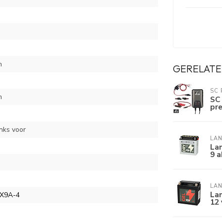
m
GERELATE
SC
m
SC
pr
inks voor
LAN
Lan
9 a
LAN
La
TX9A-4
12 