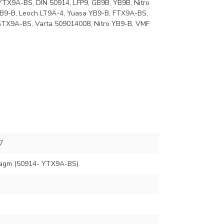
TX9A-BS, DIN 50914, LFP9, GB9B, YB9B, Nitro
B9-B, Leoch LT9A-4, Yuasa YB9-B, FTX9A-BS,
GTX9A-BS, Varta 509014008, Nitro YB9-B, VMF
7
agm (50914- YTX9A-BS)