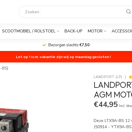
SCOOTMOBIEL / ROLSTOEL
BACK-UP
MOTOR
ACCESSOI
Bezorgen slechts
€7,50
Let op ! i.v.m. vakantie zijn wij op maandag gesloten !
A-BS)
LANDPORT (LP)
LANDPORT 
AGM MOTO
€44,95
Incl. bt
Deze LTX9A-BS 12 vo
(50914 - YTX9A-BS