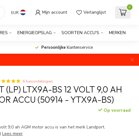
0
Mijn account
Verlanglijst
EUR
RES
ENERGIEOPSLAG
SOORTEN ACCU'S
MERKEN
Persoonlijke
klantenservice
6 beoordelingen
(LP) LTX9A-BS 12 VOLT 9,0 AH
R ACCU (50914 - YTX9A-BS)
Op voorraad
w
lt 9,0 ah AGM motor accu is van het merk Landport.
)
Lees meer
.