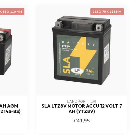
 X 88 X 110 MM
113 X 70 X 128 MM
LANDPORT (LP)
2 AH AGM
SLA LTZ8V MOTOR ACCU 12 VOLT 7
TZ14S-BS)
AH (YTZ8V)
€41,95