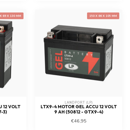
 X 69 X 130 MM
150 X 86 X 105 MM
LANDPORT (LP)
 12 VOLT
LTX9-4 MOTOR GEL ACCU 12 VOLT
-3)
9 AH (50812 - GTX9-4)
€46,95