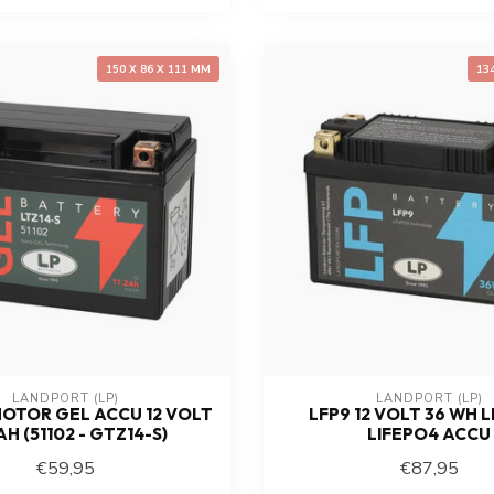
150 X 86 X 111 MM
13
LANDPORT (LP)
LANDPORT (LP)
MOTOR GEL ACCU 12 VOLT
LFP9 12 VOLT 36 WH L
 AH (51102 - GTZ14-S)
LIFEPO4 ACCU
€59,95
€87,95