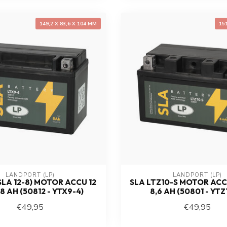
149,2 X 83,6 X 104 MM
15
LANDPORT (LP)
LANDPORT (LP)
SLA 12-8) MOTOR ACCU 12
SLA LTZ10-S MOTOR ACC
8 AH (50812 - YTX9-4)
8,6 AH (50801 - YTZ
€49,95
€49,95