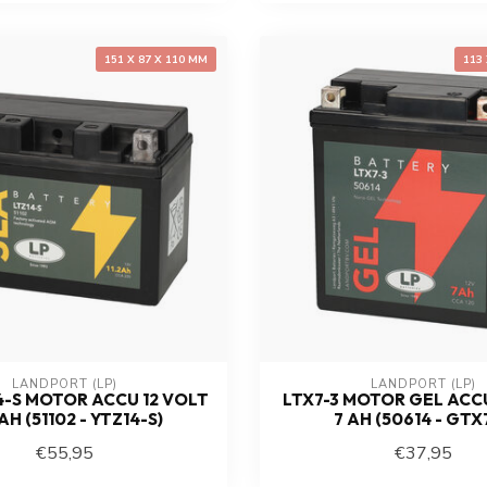
151 X 87 X 110 MM
113
LANDPORT (LP)
LANDPORT (LP)
4-S MOTOR ACCU 12 VOLT
LTX7-3 MOTOR GEL ACCU
 AH (51102 - YTZ14-S)
7 AH (50614 - GTX7
€55,95
€37,95