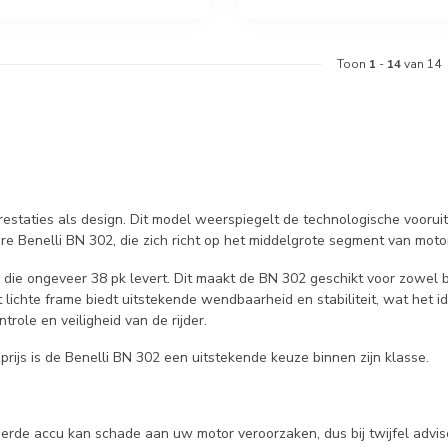
Toon
1
-
14
van 14
 prestaties als design. Dit model weerspiegelt de technologische voorui
e Benelli BN 302, die zich richt op het middelgrote segment van moto
, die ongeveer 38 pk levert. Dit maakt de BN 302 geschikt voor zowel 
 lichte frame biedt uitstekende wendbaarheid en stabiliteit, wat het id
ole en veiligheid van de rijder.
prijs is de Benelli BN 302 een uitstekende keuze binnen zijn klasse.
keerde accu kan schade aan uw motor veroorzaken, dus bij twijfel advi