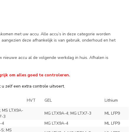
ngskomen met uw accu. Alle accu’s in deze categorie worden
, aangezien deze afhankelijk is van gebruik, onderhoud en het
w nieuwe accu al de volgende werkdag in huis. Afhalen is
rijk om alles goed te controleren.
u zelf een extra controle uitvoert.
HVT
GEL
Lithium
; MS LTX9A-
MG LTX9A-4; MG LTX7-3
ML LFP9
7-3
-4
MG LTX9A-4
ML LFP9
-S; MS