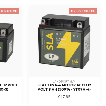
1 X 87 X 95 MM
135 X 76 X 130.5 MM
LANDPORT (LP)
U 12 VOLT
SLA LTX9A-4 MOTOR ACCU 12
10-S)
VOLT 9 AH (50914 - YTX9A-4)
€47,95