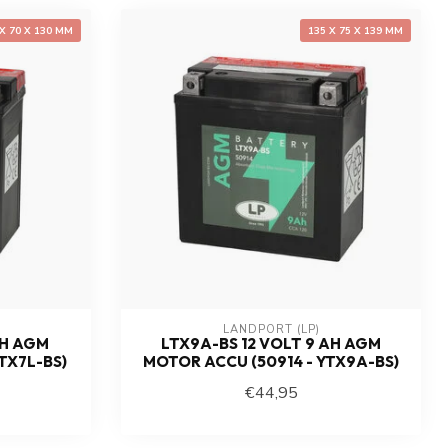
 X 70 X 130 MM
135 X 75 X 139 MM
LANDPORT (LP)
AH AGM
LTX9A-BS 12 VOLT 9 AH AGM
TX7L-BS)
MOTOR ACCU (50914 - YTX9A-BS)
€44,95