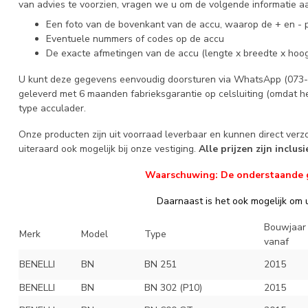
van advies te voorzien, vragen we u om de volgende informatie aa
Een foto van de bovenkant van de accu, waarop de + en - p
Eventuele nummers of codes op de accu
De exacte afmetingen van de accu (lengte x breedte x hoog
U kunt deze gegevens eenvoudig doorsturen via WhatsApp (073-6
geleverd met 6 maanden fabrieksgarantie op celsluiting (omdat he
type acculader.
Onze producten zijn uit voorraad leverbaar en kunnen direct ver
uiteraard ook mogelijk bij onze vestiging.
Alle prijzen zijn inclus
Waarschuwing: De onderstaande geg
Daarnaast is het ook mogelijk om u
Bouwjaar
Merk
Model
Type
vanaf
BENELLI
BN
BN 251
2015
BENELLI
BN
BN 302 (P10)
2015