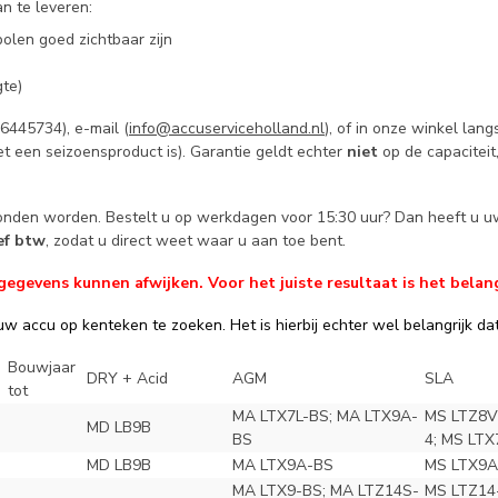
n te leveren:
olen goed zichtbaar zijn
te)
445734), e-mail (
info@accuserviceholland.nl
), of in onze winkel la
t een seizoensproduct is). Garantie geldt echter
niet
op de capaciteit
zonden worden. Bestelt u op werkdagen voor 15:30 uur? Dan heeft u u
ief btw
, zodat u direct weet waar u aan toe bent.
evens kunnen afwijken. Voor het juiste resultaat is het belang
w accu op kenteken te zoeken. Het is hierbij echter wel belangrijk dat 
Bouwjaar
DRY + Acid
AGM
SLA
tot
MA LTX7L-BS; MA LTX9A-
MS LTZ8V
MD LB9B
BS
4; MS LTX
MD LB9B
MA LTX9A-BS
MS LTX9A
MA LTX9-BS; MA LTZ14S-
MS LTZ14