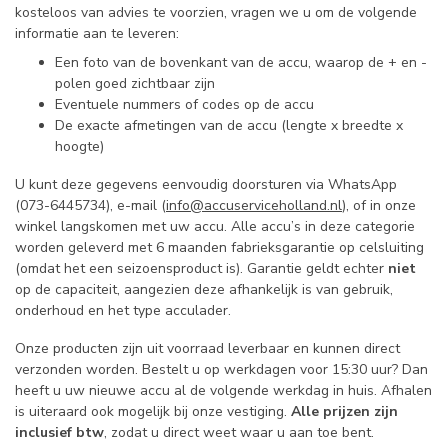
kosteloos van advies te voorzien, vragen we u om de volgende
informatie aan te leveren:
Een foto van de bovenkant van de accu, waarop de + en -
polen goed zichtbaar zijn
Eventuele nummers of codes op de accu
De exacte afmetingen van de accu (lengte x breedte x
hoogte)
U kunt deze gegevens eenvoudig doorsturen via WhatsApp
(073-6445734), e-mail (
info@accuserviceholland.nl
), of in onze
winkel langskomen met uw accu. Alle accu’s in deze categorie
worden geleverd met 6 maanden fabrieksgarantie op celsluiting
(omdat het een seizoensproduct is). Garantie geldt echter
niet
op de capaciteit, aangezien deze afhankelijk is van gebruik,
onderhoud en het type acculader.
Onze producten zijn uit voorraad leverbaar en kunnen direct
verzonden worden. Bestelt u op werkdagen voor 15:30 uur? Dan
heeft u uw nieuwe accu al de volgende werkdag in huis. Afhalen
is uiteraard ook mogelijk bij onze vestiging.
Alle prijzen zijn
inclusief btw
, zodat u direct weet waar u aan toe bent.