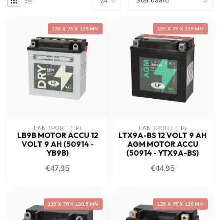
135 X 75 X 139 MM
135 X 75 X 139 MM
LANDPORT (LP)
LANDPORT (LP)
LB9B MOTOR ACCU 12
LTX9A-BS 12 VOLT 9 AH
VOLT 9 AH (50914 -
AGM MOTOR ACCU
YB9B)
(50914 - YTX9A-BS)
€47,95
€44,95
135 X 76 X 130.5 MM
135 X 75 X 139 MM