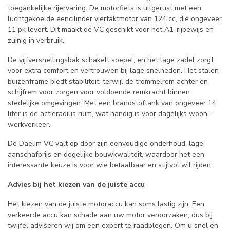
toegankelijke rijervaring. De motorfiets is uitgerust met een
luchtgekoelde eencilinder viertaktmotor van 124 cc, die ongeveer
11 pk levert. Dit maakt de VC geschikt voor het A1-rijbewijs en
zuinig in verbruik.
De vijfversnellingsbak schakelt soepel, en het lage zadel zorgt
voor extra comfort en vertrouwen bij lage snelheden. Het stalen
buizenframe biedt stabiliteit, terwijl de trommelrem achter en
schijfrem voor zorgen voor voldoende remkracht binnen
stedelijke omgevingen. Met een brandstoftank van ongeveer 14
liter is de actieradius ruim, wat handig is voor dagelijks woon-
werkverkeer.
De Daelim VC valt op door zijn eenvoudige onderhoud, lage
aanschafprijs en degelijke bouwkwaliteit, waardoor het een
interessante keuze is voor wie betaalbaar en stijlvol wil rijden.
Advies bij het kiezen van de juiste accu
Het kiezen van de juiste motoraccu kan soms lastig zijn. Een
verkeerde accu kan schade aan uw motor veroorzaken, dus bij
twijfel adviseren wij om een expert te raadplegen. Om u snel en