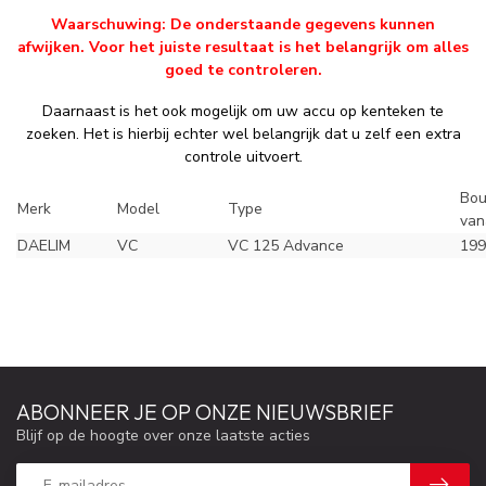
Waarschuwing: De onderstaande gegevens kunnen
afwijken. Voor het juiste resultaat is het belangrijk om alles
goed te controleren.
Daarnaast is het ook mogelijk om uw accu op kenteken te
zoeken. Het is hierbij echter wel belangrijk dat u zelf een extra
controle uitvoert.
Bou
Merk
Model
Type
van
DAELIM
VC
VC 125 Advance
199
ABONNEER JE OP ONZE NIEUWSBRIEF
Blijf op de hoogte over onze laatste acties