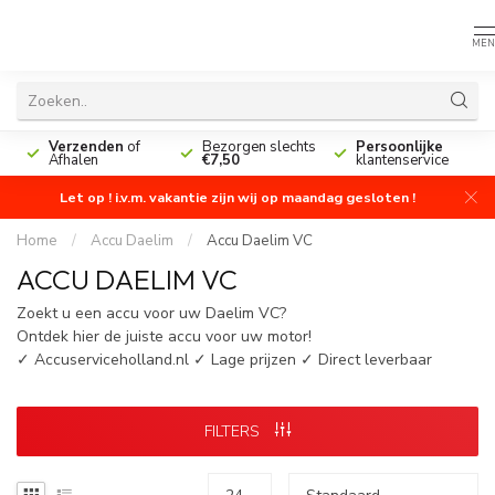
MEN
n
Verzenden
of
Bezorgen slechts
Persoonlijke
Afhalen
€7,50
klantenservice
Let op ! i.v.m. vakantie zijn wij op maandag gesloten !
Home
/
Accu Daelim
/
Accu Daelim VC
ACCU DAELIM VC
Zoekt u een accu voor uw Daelim VC?
Ontdek hier de juiste accu voor uw motor!
✓ Accuserviceholland.nl ✓ Lage prijzen ✓ Direct leverbaar
FILTERS