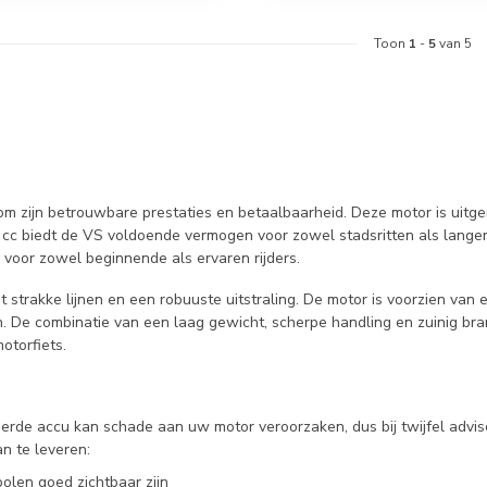
Toon
1
-
5
van 5
m zijn betrouwbare prestaties en betaalbaarheid. Deze motor is uitger
25 cc biedt de VS voldoende vermogen voor zowel stadsritten als lang
voor zowel beginnende als ervaren rijders.
t strakke lijnen en een robuuste uitstraling. De motor is voorzien va
n. De combinatie van een laag gewicht, scherpe handling en zuinig br
otorfiets.
keerde accu kan schade aan uw motor veroorzaken, dus bij twijfel advi
n te leveren:
olen goed zichtbaar zijn