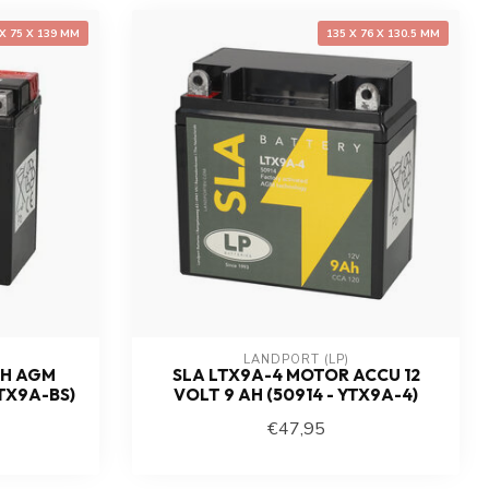
 X 75 X 139 MM
135 X 76 X 130.5 MM
LANDPORT (LP)
AH AGM
SLA LTX9A-4 MOTOR ACCU 12
TX9A-BS)
VOLT 9 AH (50914 - YTX9A-4)
€47,95