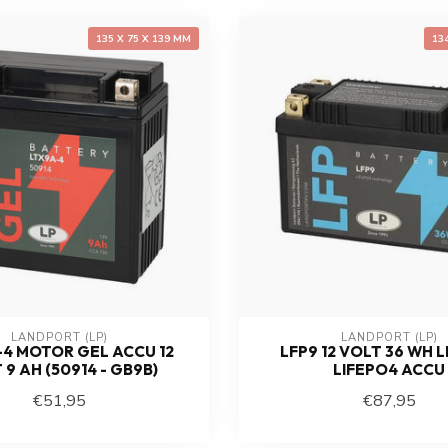
135 X 75 X 139 MM
13
LANDPORT (LP)
LANDPORT (LP)
4 MOTOR GEL ACCU 12
LFP9 12 VOLT 36 WH L
 9 AH (50914 - GB9B)
LIFEPO4 ACCU
€51,95
€87,95