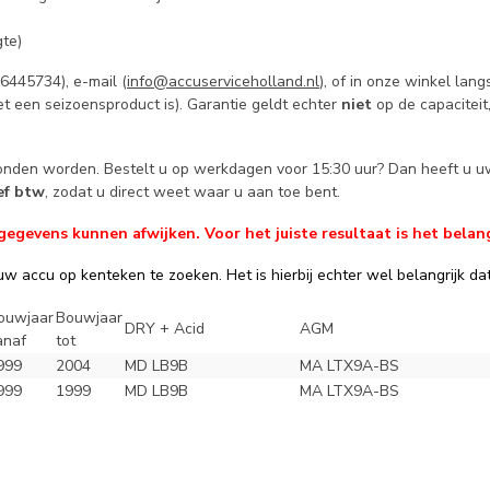
te)
445734), e-mail (
info@accuserviceholland.nl
), of in onze winkel la
t een seizoensproduct is). Garantie geldt echter
niet
op de capaciteit
zonden worden. Bestelt u op werkdagen voor 15:30 uur? Dan heeft u u
ief btw
, zodat u direct weet waar u aan toe bent.
evens kunnen afwijken. Voor het juiste resultaat is het belang
w accu op kenteken te zoeken. Het is hierbij echter wel belangrijk dat 
ouwjaar
Bouwjaar
DRY + Acid
AGM
anaf
tot
999
2004
MD LB9B
MA LTX9A-BS
999
1999
MD LB9B
MA LTX9A-BS