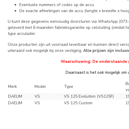
Eventuele nummers of codes op de accu
De exacte afmetingen van de accu (lengte x breedte x hoog
U kunt deze gegevens eenvoudig doorsturen via WhatsApp (073-6
geleverd met 6 maanden fabrieksgarantie op celsluiting (omdat he
type acculader.
Onze producten zijn uit voorraad leverbaar en kunnen direct ver
uiteraard ook mogelijk bij onze vestiging.
Alle prijzen zijn inclus
Waarschuwing: De onderstaande geg
Daarnaast is het ook mogelijk om u
B
Merk
Model
Type
v
DAELIM
VS
VS 125 Evolution (VS125F)
1
DAELIM
VS
VS 125 Custom
1